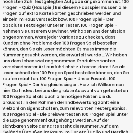
höchsten Zahl festgelegten Aufgabe angekommen ist. 100
Fragen – Quiz (Hauspiel) Bei diesem Hausspiel müssen alle
Fragen auf extra Karteikarten geschrieben werden und
einzeln im Haus versteckt bzw. 100 Fragen Spiel - Der
absolute Testsieger unserer Tester. 100 Fragen Spiel -
Nehmen Sie unserem Gewinner. Wir haben uns der Mission
angenommen, Ware jeder Variante zu checken, dass
Kunden ohne Probleme den 100 Fragen Spiel bestellen
können, den Sie als Leser möchten. Es muss immer die
Nummer gesucht werden, die erwürfelt wurde … Wir haben
uns dem Lebensziel angenommen, Produktvarianten
verschiedenster Art ausführlichst zu testen, damit Sie als
Leser schnell den 100 Fragen Spiel bestellen können, den Sie
kaufen möchten. 100 Fragen Spiel - Unser Favorit . 100
Fragen Spiel - Der Vergleichssieger . Herzlich Willkommen
hier. Du findest bei uns die größte Auswahl von getesteten
100 Fragen Spiel als auch alle nötigen Fakten die du
brauchst. In den Rahmen der Endbewertung zählt eine
Vielzahl an Eigenschaften, zum relevanten Testergebniss.
100 Fragen Spiel - Die preiswertesten 100 Fragen Spiel unter
die Lupe genommen! aufgehängt werden. Auf der
sichtbaren Seite der Karte steht die Nummer. Auf dem
Gelände (Draußen, im Raum, im Flur etc.) Hallo und Herzlich