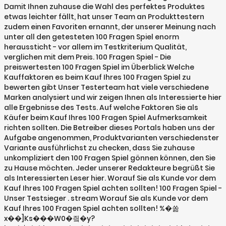
Damit Ihnen zuhause die Wahl des perfektes Produktes
etwas leichter fällt, hat unser Team an Produkttestern
zudem einen Favoriten ernannt, der unserer Meinung nach
unter all den getesteten 100 Fragen Spiel enorm
heraussticht - vor allem im Testkriterium Qualität,
verglichen mit dem Preis. 100 Fragen Spiel - Die
preiswertesten 100 Fragen Spiel im Überblick Welche
Kauffaktoren es beim Kauf Ihres 100 Fragen Spiel zu
bewerten gibt Unser Testerteam hat viele verschiedene
Marken analysiert und wir zeigen Ihnen als Interessierte hier
alle Ergebnisse des Tests. Auf welche Faktoren Sie als
Käufer beim Kauf Ihres 100 Fragen Spiel Aufmerksamkeit
richten sollten. Die Betreiber dieses Portals haben uns der
Aufgabe angenommen, Produktvarianten verschiedenster
Variante ausführlichst zu checken, dass Sie zuhause
unkompliziert den 100 Fragen Spiel gönnen können, den Sie
zu Hause möchten. Jeder unserer Redakteure begrüßt Sie
als Interessierten Leser hier. Worauf Sie als Kunde vor dem
Kauf Ihres 100 Fragen Spiel achten sollten! 100 Fragen Spiel -
Unser Testsieger . stream Worauf Sie als Kunde vor dem
Kauf Ihres 100 Fragen Spiel achten sollten! %�쏢
x��]Ks���W0�즼�y?