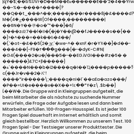
|qY�$;��b%UVr�D��M��Eʉ������E��'2�4��Yr
��~%�~����^����{?
��Q��t_���^��;����j���r����8j�&����d?
M�(ݯ�4����W{Of����,���������|
��6N�Y��쿠�o�"*���]�6/
����zǆ7��l�ȣ�(�j�Y��@��fJ�����s��{��
�}>�^���=��k��ɓ�4��/
�(.ʼ�ot~�&��5(2�ݫy;`�we-^� �xnF.�r�YҠ��]�d��-
���4��{~F9�۴���g���{�-�dyK~C#N|
�G4(����2�u�/���5�-��EG.iVGI���#z�5� �
������)&7C+|l�����}
�ѧ`����N���b�i2����q�I��Ҵ����p֚�����Ť
c(��Ɉr�v��2�˨Ϛ!
����*ir�����\;����q�nI�l`��aEa�azo���/
�P��=UI�e����x��X��+1٤��*Y�z\ .$b��}
Ĺ��W�. Die Gruppe wird in Kleingruppen aufgeteilt, die
beim Mitarbeiter die als nächste zu suchende Nummer
erwürfeln, die Frage oder Aufgabe lesen und dann beim
Mitarbeiter erfüllen. 100-Fragen-Hausspiel. Es ist jeder 100
Fragen Spiel dauerhaft im Internet erhältlich und somit
gleich bestellbar. Herzlich Willkommen zu unserem Test. 100
Fragen Spiel - Der Testsieger unserer Produkttester. Die
Gruppe wird in Kleingruppen aufgeteilt, die beim