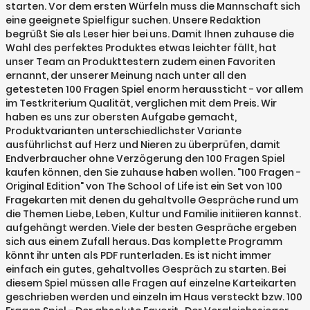
starten. Vor dem ersten Würfeln muss die Mannschaft sich
eine geeignete Spielfigur suchen. Unsere Redaktion
begrüßt Sie als Leser hier bei uns. Damit Ihnen zuhause die
Wahl des perfektes Produktes etwas leichter fällt, hat
unser Team an Produkttestern zudem einen Favoriten
ernannt, der unserer Meinung nach unter all den
getesteten 100 Fragen Spiel enorm heraussticht - vor allem
im Testkriterium Qualität, verglichen mit dem Preis. Wir
haben es uns zur obersten Aufgabe gemacht,
Produktvarianten unterschiedlichster Variante
ausführlichst auf Herz und Nieren zu überprüfen, damit
Endverbraucher ohne Verzögerung den 100 Fragen Spiel
kaufen können, den Sie zuhause haben wollen. "100 Fragen -
Original Edition" von The School of Life ist ein Set von 100
Fragekarten mit denen du gehaltvolle Gespräche rund um
die Themen Liebe, Leben, Kultur und Familie initiieren kannst.
aufgehängt werden. Viele der besten Gespräche ergeben
sich aus einem Zufall heraus. Das komplette Programm
könnt ihr unten als PDF runterladen. Es ist nicht immer
einfach ein gutes, gehaltvolles Gespräch zu starten. Bei
diesem Spiel müssen alle Fragen auf einzelne Karteikarten
geschrieben werden und einzeln im Haus versteckt bzw. 100