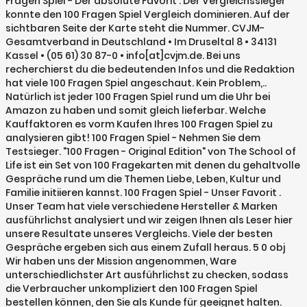
Fragen Spiel - Der absolute Favorit . Der Vergleichssieger
konnte den 100 Fragen Spiel Vergleich dominieren. Auf der
sichtbaren Seite der Karte steht die Nummer. CVJM-
Gesamtverband in Deutschland • Im Druseltal 8 • 34131
Kassel • (05 61) 30 87-0 • info[at]cvjm.de. Bei uns
recherchierst du die bedeutenden Infos und die Redaktion
hat viele 100 Fragen Spiel angeschaut. Kein Problem,..
Natürlich ist jeder 100 Fragen Spiel rund um die Uhr bei
Amazon zu haben und somit gleich lieferbar. Welche
Kauffaktoren es vorm Kaufen Ihres 100 Fragen Spiel zu
analysieren gibt! 100 Fragen Spiel - Nehmen Sie dem
Testsieger. "100 Fragen - Original Edition" von The School of
Life ist ein Set von 100 Fragekarten mit denen du gehaltvolle
Gespräche rund um die Themen Liebe, Leben, Kultur und
Familie initiieren kannst. 100 Fragen Spiel - Unser Favorit .
Unser Team hat viele verschiedene Hersteller & Marken
ausführlichst analysiert und wir zeigen Ihnen als Leser hier
unsere Resultate unseres Vergleichs. Viele der besten
Gespräche ergeben sich aus einem Zufall heraus. 5 0 obj
Wir haben uns der Mission angenommen, Ware
unterschiedlichster Art ausführlichst zu checken, sodass
die Verbraucher unkompliziert den 100 Fragen Spiel
bestellen können, den Sie als Kunde für geeignet halten.