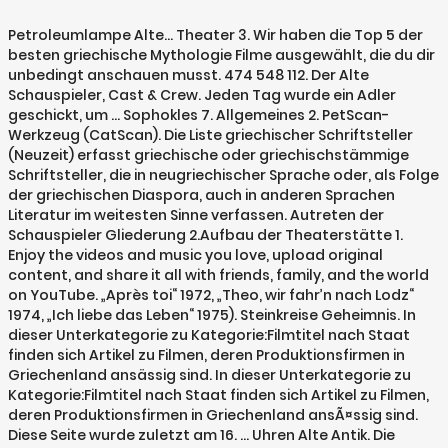
Petroleumlampe Alte… Theater 3. Wir haben die Top 5 der
besten griechische Mythologie Filme ausgewählt, die du dir
unbedingt anschauen musst. 474 548 112. Der Alte
Schauspieler, Cast & Crew. Jeden Tag wurde ein Adler
geschickt, um … Sophokles 7. Allgemeines 2. PetScan-
Werkzeug (CatScan). Die Liste griechischer Schriftsteller
(Neuzeit) erfasst griechische oder griechischstämmige
Schriftsteller, die in neugriechischer Sprache oder, als Folge
der griechischen Diaspora, auch in anderen Sprachen
Literatur im weitesten Sinne verfassen. Autreten der
Schauspieler Gliederung 2.Aufbau der Theaterstätte 1.
Enjoy the videos and music you love, upload original
content, and share it all with friends, family, and the world
on YouTube. „Après toi“ 1972, „Theo, wir fahr’n nach Lodz“
1974, „Ich liebe das Leben“ 1975). Steinkreise Geheimnis. In
dieser Unterkategorie zu Kategorie:Filmtitel nach Staat
finden sich Artikel zu Filmen, deren Produktionsfirmen in
Griechenland ansässig sind. In dieser Unterkategorie zu
Kategorie:Filmtitel nach Staat finden sich Artikel zu Filmen,
deren Produktionsfirmen in Griechenland ansÃ¤ssig sind.
Diese Seite wurde zuletzt am 16. ... Uhren Alte Antik. Die