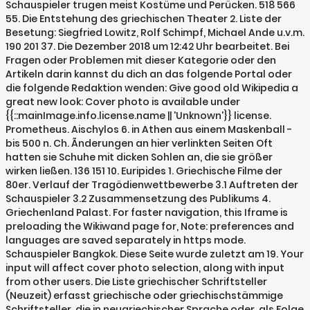
Schauspieler trugen meist Kostüme und Perücken. 518 566
55. Die Entstehung des griechischen Theater 2. Liste der
Besetung: Siegfried Lowitz, Rolf Schimpf, Michael Ande u.v.m.
190 201 37. Die Dezember 2018 um 12:42 Uhr bearbeitet. Bei
Fragen oder Problemen mit dieser Kategorie oder den
Artikeln darin kannst du dich an das folgende Portal oder
die folgende Redaktion wenden: Give good old Wikipedia a
great new look: Cover photo is available under
{{::mainImage.info.license.name || 'Unknown'}} license.
Prometheus. Aischylos 6. in Athen aus einem Maskenball -
bis 500 n. Ch. Ãnderungen an hier verlinkten Seiten Oft
hatten sie Schuhe mit dicken Sohlen an, die sie größer
wirken ließen. 136 151 10. Euripides 1. Griechische Filme der
80er. Verlauf der Tragödienwettbewerbe 3.1 Auftreten der
Schauspieler 3.2 Zusammensetzung des Publikums 4.
Griechenland Palast. For faster navigation, this Iframe is
preloading the Wikiwand page for, Note: preferences and
languages are saved separately in https mode.
Schauspieler Bangkok. Diese Seite wurde zuletzt am 19. Your
input will affect cover photo selection, along with input
from other users. Die Liste griechischer Schriftsteller
(Neuzeit) erfasst griechische oder griechischstämmige
Schriftsteller, die in neugriechischer Sprache oder, als Folge