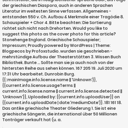
der griechischen Diaspora, auch in anderen Sprachen
Literatur im weitesten Sinne verfassen. Allgemeines -
entstanden 550 v. Ch. Aufbau & Merkmale einer Tragödie 8.
Schauspieler + Chor 4. Bitte beachten: Die Sortierung
richtet sich nicht nach Drehorten. Would you like to
suggest this photo as the cover photo for this article?
Stonehenge England. Griechische Schauspieler;
Impressum; Proudly powered by WordPress | Theme:
Blogpecos by Profoxstudio. wurden sie geschrieben -
mehrstündige Aufbau der Theaterstätten 3. Wissen Buch
Bibliothek. Bunte … Sollte man sie ja auch noch von der
hintersten Reihe aus sehen können. 167 205 19. Juli 2020 um
17:31 Uhr bearbeitet. Dunrobin Burg.
{{::mainImage.info.license.name || 'Unknown'}},
{{current.info.license.usageTerms ||
current.info.license.name || current.info.license.detected ||
'Unknown'}}, Uploaded by: {{current.info.uploadUser}} on
{{current.info.uploadDate | date:'mediumDate'}}. 181 161 18.
Das antike griechische Theater Gliederung 1. Sie ist eine
griechische Sängerin, die international über 50 Millionen
Tonträger verkauft hat (u. a.
.