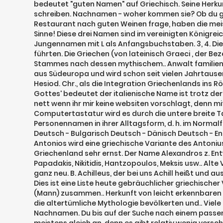
bedeutet "guten Namen" auf Griechisch. Seine Herkun
schreiben. Nachnamen - woher kommen sie? Ob du gr
Restaurant nach guten Weinen frage, haben die meiste
Sinne! Diese drei Namen sind im vereinigten Königrei
Jungennamen mit L als Anfangsbuchstaben. 3, 4. Dies
führten. Die Griechen (von lateinisch Graeci , der B
Stammes nach dessen mythischem.. Anwalt familienr
aus Südeuropa und wird schon seit vielen Jahrtaus
Hesiod. Chr., als die Integration Griechenlands ins 
Gottes' bedeutet der italienische Name ist trotz der
nett wenn ihr mir keine websiten vorschlagt, denn m
Computertastatur wird es durch die untere breite Ta
Personennamen in ihrer Alltagsform, d. h. im Norma
Deutsch - Bulgarisch Deutsch - Dänisch Deutsch - Eng
Antonios wird eine griechische Variante des Antoniu
Griechenland sehr ernst. Der Name Alexandros z. En
Papadakis, Nikitidis, Hantzopoulos, Meksis usw.. Al
ganz neu. B. Achilleus, der bei uns Achill heißt un
Dies ist eine Liste heute gebräuchlicher griechische
(Mann) zusammen.. Herkunft von leicht erkennbaren 
die altertümliche Mythologie bevölkerten und.. Viel
Nachnamen. Du bis auf der Suche nach einem passe