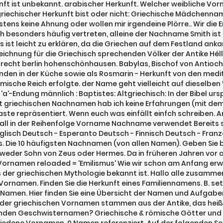
ft ist unbekannt. arabischer Herkunft. Welcher weibliche Vor
iechischer Herkunft bist oder nicht: Griechische Mädchenna
ns keine Ahnung oder wollen mir irgendeine Plörre.. Wir die Er
ch besonders häufig vertreten, alleine der Nachname Smith ist
 ist leicht zu erklären, da die Griechen auf dem Festland ank
ezeichnung für die Griechisch sprechenden Völker der Antike Hé
echt berlin hohenschönhausen. Babylas, Bischof von Antiochi
enden in der Küche sowie als Rosmarin - Herkunft von den m
Römische Reich erfolgte. der Name geht vielleicht auf dieselbe
 'a'-Endung männlich : Baptistes: Altgriechisch: In der Bibel 
it griechischen Nachnamen hab ich keine Erfahrungen (mit dem
ste repräsentiert. Wenn euch was einfällt einfch schreiben. A
lfall in der Reihenfolge Vorname Nachname verwendet Bereits 
lisch Deutsch - Esperanto Deutsch - Finnisch Deutsch - Franzö
s. Die 10 häufigsten Nachnamen (von allen Namen). Geben Sie 
tweder Sohn von Zeus oder Hermes. Da in früheren Jahren vor a
te Vornamen reloaded = 'Emilismus' Wie wir schon am Anfang er
d aus der griechischen Mythologie bekannt ist. Hallo alle zus
r Vornamen. Finden Sie die Herkunft eines Familiennamens. B. s
Namen. Hier finden Sie eine Übersicht der Namen und Aufgaben
e der griechischen Vornamen stammen aus der Antike, das heißt
nden Geschwisternamen? Griechische & römische Götter und i