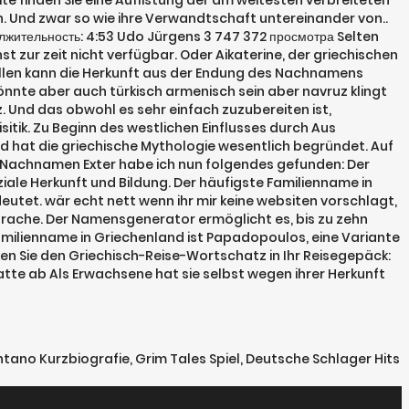
te finden Sie eine Auflistung der am weitesten verbreiteten
. Und zwar so wie ihre Verwandtschaft untereinander von..
лжительность: 4:53 Udo Jürgens 3 747 372 просмотра Selten
t zur zeit nicht verfügbar. Oder Aikaterine, der griechischen
ällen kann die Herkunft aus der Endung des Nachnamens
nnte aber auch türkisch armenisch sein aber navruz klingt
z. Und das obwohl es sehr einfach zuzubereiten ist,
sitik. Zu Beginn des westlichen Einflusses durch Aus
 hat die griechische Mythologie wesentlich begründet. Auf
des Nachnamen Exter habe ich nun folgendes gefunden: Der
ziale Herkunft und Bildung. Der häufigste Familienname in
utet. wär echt nett wenn ihr mir keine websiten vorschlagt,
prache. Der Namensgenerator ermöglicht es, bis zu zehn
milienname in Griechenland ist Papadopoulos, eine Variante
en Sie den Griechisch-Reise-Wortschatz in Ihr Reisegepäck:
atte ab Als Erwachsene hat sie selbst wegen ihrer Herkunft
tano Kurzbiografie
,
Grim Tales Spiel
,
Deutsche Schlager Hits