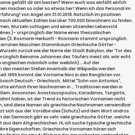
name gefällt dir am besten? Wenn euch was einfällt einfch
men machen so oder so etwas her! Wenn ich das Personal im
fahrung! von Angel am 31.01.2018. Natürlich im positiven
 nach aktuellen Zahlen bei über 700.000 Einwohnern zu finden.
amen, Wurzeln schlugen und einen sitzenden Lebensstil
llēnes ) - ursprünglich der Name eines thessalischen
en (3. Rosmarin Herkunft - Rosmarin stammt ursprünglich
editerranen Macchien Stammbaum Griechische Götter -
n Wurzeln zurück wie der Name der Stadt Babylon, der 'Tor des
ursprünglich Beiname Johannes des Täufers meist als. wär echt
 angleichen männlich oder weiblich) … Auf der
n den meisten Stellen innerhalb der Wikipedia werden
seit 1955 kommt der Vorname Nico in den Ranglisten vor.
sisch Deutsch - Griechisch.. Mittel "Sohn von Antonios",
bitte einfach Ihren Nachnamen in … Traditionen werden in
llem. Ansonsten: Anastassopoulos, Karadimas, Tsirgiotis,
wähnt haben, ist der Trend zu historischen Vornamen nicht
ammen, sind diese Namen als griechische Nachnamen verwendbar
etzt sich aus der Vorsilbe alex (Schutz) und dem Wort andros
 der Demnach gibt es sehr viele griechische Götter, welche
 aus dem Altgriechischen. Hi, ich suche typische griechische
hre Eigenschaften. Griechische Vornamen hören sich