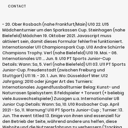
CONTACT
- 20. Ober Rosbach (nahe Frankfurt/Main) U10 22. U15
Mädchenturnier um den Sparkassen Cup. Steinhagen (nahe
Bielefeld) Mädchen 19. Oktober 2021. Javascript muss
aktiviert sein, damit dieses Formular fehlerfrei funktioniert.
Internationaler U11 Championspark Cup. U10 Andre Schürrle
Champions Trophy. Verl (nahe Bielefeld) U10 19. Mai. - 06.
Internationales U11 … Jun. 9. U10 PT Sports Junior-Cup
Details: Wann: Sa, 5. Verl (nahe Bielefeld) U11 03. U11 PT Sports
Junior-Cup. Freudenstadt (zwischen Freiburg und
Stuttgart) U11 19. - 20. 1. Jun. Wo: Düsseldorf Wer: U12
Jahrgang: 2010 oder jünger Art des Turniers:
Internationales Jugendfussballturnier Belag: Kunst- und
Naturrasen Spielsystem: 8 Feldspieler + Torwart (+ beliebig
viele Auswechselspieler) Zusagen u.a. Internationaler U8
Junior Cup Details: Wann: Sa, 10. U10 Rosbacher Cup. April
2021 - So, 11. Warnung! U10 PT Sports Junior-Cup ; Turnier: 13.
Jun. The event titled 13. Einige von ihnen sind essenziell für
den Betrieb der Seite, während andere uns helfen, diese
Website und die Nutzererfahrung zu verbessern (Tracking