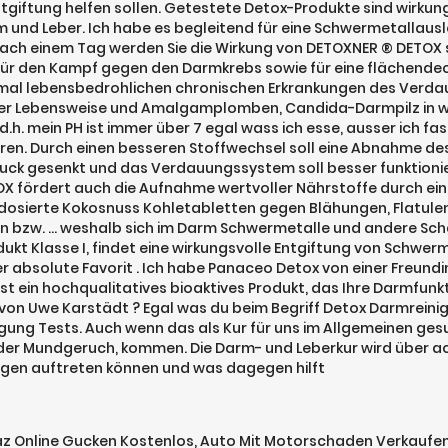
giftung helfen sollen. Getestete Detox-Produkte sind wirkungs
und Leber. Ich habe es begleitend für eine Schwermetallausl
n nach einem Tag werden Sie die Wirkung von DETOXNER ® DETO
d für den Kampf gegen den Darmkrebs sowie für eine flächen
al lebensbedrohlichen chronischen Erkrankungen des Verdauu
er Lebensweise und Amalgamplomben, Candida-Darmpilz in wei
. mein PH ist immer über 7 egal wass ich esse, ausser ich faste
ren. Durch einen besseren Stoffwechsel soll eine Abnahme de
ruck gesenkt und das Verdauungssystem soll besser funktioni
 fördert auch die Aufnahme wertvoller Nährstoffe durch eine
dosierte Kokosnuss Kohletabletten gegen Blähungen, Flatulen
n bzw. ... weshalb sich im Darm Schwermetalle und andere S
kt Klasse I, findet eine wirkungsvolle Entgiftung von Schwer
r absolute Favorit . Ich habe Panaceo Detox von einer Freund
ein hochqualitatives bioaktives Produkt, das Ihre Darmfunkt
von Uwe Karstädt ? Egal was du beim Begriff Detox Darmreini
gung Tests. Auch wenn das als Kur für uns im Allgemeinen gesu
der Mundgeruch, kommen. Die Darm- und Leberkur wird über 
ungen auftreten können und was dagegen hilft
z Online Gucken Kostenlos
,
Auto Mit Motorschaden Verkaufe