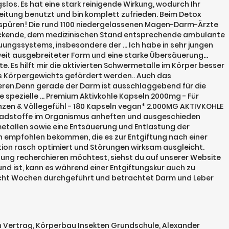
los. Es hat eine stark reinigende Wirkung, wodurch Ihr
eitung benutzt und bin komplett zufrieden. Beim Detox
X spüren! Die rund 1100 niedergelassenen Magen-Darm-Ärzte
deckende, dem medizinischen Stand entsprechende ambulante
ngssystems, insbesondere der … Ich habe in sehr jungen
t ausgebreiteter Form und eine starke Übersäuerung...
. Es hilft mir die aktivierten Schwermetalle im Körper besser
s Körpergewichts gefördert werden.. Auch das
eren.Denn gerade der Darm ist ausschlaggebend für die
 spezielle … Premium Aktivkohle Kapseln 2000mg - Für
zen & Völlegefühl - 180 Kapseln vegan* 2.000MG AKTIVKOHLE
chadstoffe im Organismus anheften und ausgeschieden
metallen sowie eine Entsäuerung und Entlastung der
in empfohlen bekommen, die es zur Entgiftung nach einer
ion rasch optimiert und Störungen wirksam ausgleicht.
gung recherchieren möchtest, siehst du auf unserer Website
nd ist, kann es während einer Entgiftungskur auch zu
acht Wochen durchgeführt und betrachtet Darm und Leber
n Vertrag
,
Körperbau Insekten Grundschule
,
Alexander