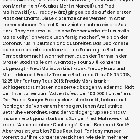
von Martin Hein (46, alias Martin Marcell) und Fredi
Malinowski (46, Freddy März) gingen beide auf den ersten
Platz der Charts. Diese 4 Sternzeichen werden im Alter
immer schöner, Diese 4 Sternzeichen haben ein großes
Herz. They are smalle… Helene Fischer verkauft Luxusvilla,
Maite Kelly: “Ich werde Euch fertig machen”, Wie sich der
Coronavirus in Deutschland ausbreitet. Das Duo konnte
demnach bereits das Konzert am Sonntag im Berliner
Tempodrom nicht wahrnehmen, auch der Termin in der
Grazer Stadthalle am 7. Fantasy Tour 2018 Konzerte
abgesagt - Fredi Malinowski ist krank: Freddy März und
Martin Marcell: Ersatz Termine Berlin und Graz 08.05.2018,
12.25 Uhr Fantasy Tour 2018: Freddy März krank -
Schlagerstars müssen Konzerte absagen Wieder mal lädt
der Entertainer zum “Adventsfest der 100.000 Lichter” ein.
Der Grund: Sänger Freddy März ist erkrankt, bekam laut
"schlager.de" von einem herbeigerufenen Arzt strikte
Bettruhe verordnet. Fans der Schlagergruppe Fantasy
müssen jetzt ganz stark sein: Sänger Fredi Malinowski ist
krank. “Arschbomben-Challenge”: Kneift Bernhard Brink?
Aber was ist jetzt los? Das Resultat: Fantasy müssen
vorerst auf ihre Konzerte verzichten, wie sie in mehreren