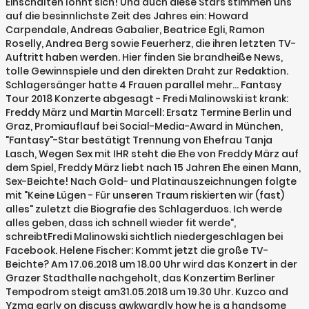
Einschalten lohnt sich! Und auch diese Stars stimmen uns
auf die besinnlichste Zeit des Jahres ein: Howard
Carpendale, Andreas Gabalier, Beatrice Egli, Ramon
Roselly, Andrea Berg sowie Feuerherz, die ihren letzten TV-
Auftritt haben werden. Hier finden Sie brandheiße News,
tolle Gewinnspiele und den direkten Draht zur Redaktion.
Schlagersänger hatte 4 Frauen parallel mehr... Fantasy
Tour 2018 Konzerte abgesagt - Fredi Malinowski ist krank:
Freddy März und Martin Marcell: Ersatz Termine Berlin und
Graz, Promiauflauf bei Social-Media-Award in München,
"Fantasy"-Star bestätigt Trennung von Ehefrau Tanja
Lasch, Wegen Sex mit IHR steht die Ehe von Freddy März auf
dem Spiel, Freddy März liebt nach 15 Jahren Ehe einen Mann,
Sex-Beichte! Nach Gold- und Platinauszeichnungen folgte
mit "Keine Lügen - Für unseren Traum riskierten wir (fast)
alles" zuletzt die Biografie des Schlagerduos. Ich werde
alles geben, dass ich schnell wieder fit werde",
schreibtFredi Malinowski sichtlich niedergeschlagen bei
Facebook. Helene Fischer: Kommt jetzt die große TV-
Beichte? Am 17.06.2018 um 18.00 Uhr wird das Konzert in der
Grazer Stadthalle nachgeholt, das Konzertim Berliner
Tempodrom steigt am31.05.2018 um 19.30 Uhr. Kuzco and
Yzma early on discuss awkwardly how he is a handsome