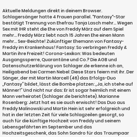
Aktuelle Meldungen direkt in deinem Browser.
Schlagersänger hatte 4 Frauen parallel. "Fantasy"-Star
bestätigt Trennung von Ehefrau Tanja Lasch mehr... Wegen
Sex mit IHR steht die Ehe von Freddy März auf dem Spiel
mehr... Freddy März liebt nach 15 Jahren Ehe einen Mann
mehr... Sex-Beichte! Zukünftiger Ehemann von Fantasy-
Freddy im Krankenhaus! Fantasy: So verbringen Freddy &
Martin ihre Freizeit! Corona-Lexikon: Was bedeuten
Ausgangssperre, Quarantäne und Co.? Die AGB und
Datenschutz­erklärung von Schlager.de erkenne ich an,
Heiligabend bei Carmen Nebel: Diese Stars feiern mit ihr. Der
Sänger, der mit Martin Marcell (46) das Erfolgs-Duo
„Fantasy“ bildet, lässt die Bombe platzen: „Ja, ich stehe auf
Männer!“ Und nicht nur das: Er ist sogar heimlich mit einem
Mann verheiratet (Schlager.de berichtete). Marianne
Rosenberg: Jetzt hat es sie auch erwischt! Das Duo aus
Freddy Malinowski und Martin Hein ist sehr erfolgreich und
hat in der letzten Zeit für viele Schlagzeilen gesorgt, so
auch für die künftige Hochzeit von Freddy und seinem
Lebensgefährten im September und das
Hochzeitsgeschenk, das Sohn Sandro für das Traumpaar