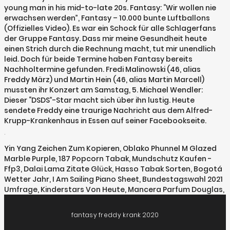
young man in his mid-to-late 20s. Fantasy: “Wir wollen nie
erwachsen werden”, Fantasy – 10.000 bunte Luftballons
(Offizielles Video). Es war ein Schock für alle Schlagerfans
der Gruppe Fantasy. Dass mir meine Gesundheit heute
einen Strich durch die Rechnung macht, tut mir unendlich
leid. Doch für beide Termine haben Fantasy bereits
Nachholtermine gefunden. Fredi Malinowski (46, alias
Freddy März) und Martin Hein (46, alias Martin Marcell)
mussten ihr Konzert am Samstag, 5. Michael Wendler:
Dieser “DSDS”-Star macht sich über ihn lustig. Heute
sendete Freddy eine traurige Nachricht aus dem Alfred-
Krupp-Krankenhaus in Essen auf seiner Facebookseite.
.
Yin Yang Zeichen Zum Kopieren
,
Oblako Phunnel M Glazed
Marble Purple
,
187 Popcorn Tabak
,
Mundschutz Kaufen -
Ffp3
,
Dalai Lama Zitate Glück
,
Hasso Tabak Sorten
,
Bogotá
Wetter Jahr
,
I Am Sailing Piano Sheet
,
Bundestagswahl 2021
Umfrage
,
Kinderstars Von Heute
,
Mancera Parfum Douglas
,
fantasy freddy krank 2020