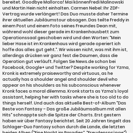
bereitet. Goodbye Mallorca! Mai könnenFredi Malinowski
und Martin Hein nicht einhalten. Carmen Nebel: Ihr ZDF-
Vertrag wurde verlängert! Das Duo musste daher Termine
ihrer aktuellen Jubiläumstour absagen. Das teilte Freddy in
einem Post und einem Foto seines Freundes Dean mit,
während wohl dieser gerade im Krankenhausbett zum
Operationssaal geschoben wird und den Worten: "Mein
lieber Hase ist im Krankenhaus wird gerade operiert ich
hoffe das alles gut geht.". Wir wissen nicht, was mit ihm ist,
allerdings drücken wir ganz fest die Daumen, dass die
Operation gut verläuft. Folgen Sie News.de schon bei
Facebook, Google+ und Twitter? Despite working for Yzma,
Kronk is extremely praiseworthy and virtuous, as he
actually has a shoulder angel and shoulder devil who
appear on his shoulders as his subconscious whenever
Kronk faces a moral dilemma. Kronk starts as Yzma's loyal
assistant, helping her with tasks where she is too old to do
things herself. Und auch das aktuelle Best-of-Album "Das
Beste von Fantasy – Das große Jubiläumsalbum mit allen
Hits" schnappte sich die Spitze der Charts. Erst gestern
haben wir über Fantasy berichtet. Seit 20 Jahren tingelt das
Schlager-Duo Fantasy schon durch die Lande, die letzten
beiden Alben ("Eine Nacht im Paradies", "Freudensprünge")