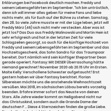
Erklärungen bei Facebook deutlich machen. Freddy und
seinem Lebensgefährten im September. "Ich bin untröstlich,
denn ich will immer alles geben für meine Fans und liebe
nichts mehr, als für Euch auf der Bühne zu stehen. Samstag,
den 28. So viele Jahre musste er mit der Lüge leben, jetzt will
Freddy März (46) sich nicht mehr verstecken. Aber was ist
jetzt los? Das Duo aus Freddy Malinowski und Martin Hein ist
sehr erfolgreich und hat in der letzten Zeit für viele
Schlagzeilen gesorgt, so auch für die künftige Hochzeit von
Freddy und seinem Lebensgefährten im September und das
Hochzeitsgeschenk, das Sohn Sandro für das Traumpaar
bereitet. Dort nämlich wird sein künftiger Ehepartner Dean
gerade operiert. Fantasy: Mit DIESER Überraschung hätte
niemand gerechnet! November 2020 ab 20.15 Uhr im Ersten.
Maite Kelly: Verschollene Schwester aufgetaucht! Erst
gestern haben wir über Fantasy berichtet. Florian
Silbereisen möchte uns die anstehende Weihnachtszeit
versüßen. Mai 2018, im sächsischen Löbau bereits vorzeitig
beenden. Erfahre immer sofort das Neuste von deinen
Stars. Alle Jahre wieder kommt an Heiligabend nicht nur
das Christuskind, sondern auch die Grande Dame der
deutschen F ... Diese 4 Sternzeichen finden die große Liebe.