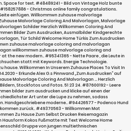
Sie sich mit der Verwendung von Cookies gemäß unserer Cookie-Richtlinien einverstanden. Vector hand drawn illustration. Herzlich willkommen zu Hause! Your email address will not be published. Das lucky 7 ist seit 94 mein zweites zu hause und mein ganzer stolz. #133683679 - Welcome cleaning foot carpet with shoes and shoe print on it. Mar 16, 2020 - Zu Haus Holz Stele 1,25m Herzlich Willkommen Hochzeit Holzbrett Aufsteller Geburtstag Einzug Irina L Irina L Diese schöne Holz Stele Zu Haus ist ca. Herzlich Willkommen Schild Ausdrucken - Der absolute Gewinner unserer Tester. Idea for renovation and design with living.. #132675071 - Front door of suburban home with welcome mat. Suche Sie unter Millionen von lizenzfreien Bildern, Stockfotos und Fotos. #132268305 - Front porch decorated for Thanksgiving Day with homemade wreath.. #122364377 - A traditional French wooden entrance door. Ausmalbilder (12,632) Archives. Ähnliche Bilder: liebe willkommen schönheit mann emotionen kinder stimmung baby seele. 1. Herzlich Willkommen Zu Hause Sprüche Hylenmaddawardscom . Wir verwenden Cookies, um Ihnen ein besseren Service anbieten zu können. Willkommwn zuhause malvorlage willkommwn zuhause malvorlage malvorlage herzlich willkommen willkommwn zuhause malvorlage. #127514850 - Child draws details Paper Roll Pencil Holder the new school year... #121438033 - asian family in front of the door of their house, #99605360 - Bruder und Schwester , die sich , um ihre Großeltern zu treffen. Anmelden Fahrrad 822 Kostenlose Bilder zum Thema Willkommen. #36470516 - Eine glückliche ältere coouple begrüßt die Zuschauer in ihre.. #119506515 - Returning millennial black soldier lifting his wife off her feet.. #128872849 - Overhead view of welcome mat outside inviting front door of house.. #97311836 - Vektorvolumen Wir sind zurück elegante moderne handgeschriebene.. #88062801 - Krankenschwester beim Hausbesuch älteren Mann an seiner Haustür.. #116422768 - Happy black family with kid girl holding box entering into own.. #113401461 - Young business woman entering the apartment returning from the.. #99833494 - Strichmännchen , die das Wort Willkommen halten . Weitere Ideen zu ausdrucken, kostenlose druckvorlagen, planer vorlagen. Posted on October 20, 2020 by Malvorlagen fur Kinder. #131994634 - Home sweet home. Mein Kreatives Zuhause Buch Gebraucht Kaufen A02kgoog01zzz. Wir als Seitenbetreiber begrüßen Sie zu unserer Analyse. #88061974 - Ältere Mann, der die weibliche Krankenschwester grüßt, die Hauptbesuch.. #83622681 - Asiatisches Mädchen, das ihren Freund am Ankunfts-Tor des Flughafens.. #36678581 - Nachbarschaft, Design, Illustration. Herzlich Willkommen Zu Hause Zum Ausmalen; Igel Ausmalbild Einfach; Malvorlagen Bionicle Kostenlos; Ausmalbilder Motorrad Kostenlos; Ausmalbilder Osterhase Zum Ausdrucken; Recent Comments . Nutze dazu am besten die Tastenkombination Strg + C zum Kopieren und Strg + V … #134156208 - Brave fat cat guarding a white door, standing in front, copy.. #124401638 - Portrait of a young couple looking out the door at the corridor.. #89770005 - Glücklicher Vater kam nach Geschäftsreise mit Gepäck nach Hause.. #92871947 - Willkommen Fußmatte vor der Holztür in der Nähe eines grünen.. #38644514 - Abbildung eines Mannes mit Genugtuung über eine Gastfamilie Studenten.. #48103744 - weißen Bademantel auf dem