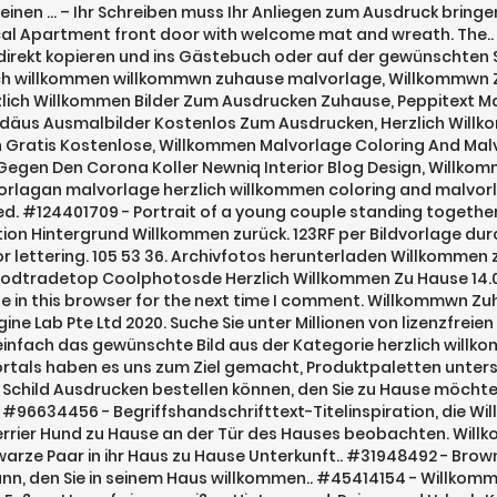
ion, die Willkommen zurück.. #49370563 - Willkommen Mat Inneneingang von Haus, #37402093 - Jack Russell Terrier Hund zu Hause an der Tür des Hauses beobachten. Willkommen Zu Hause Zum Selbst Drucken Reisemagazin Liligocom. #83861754 - Asiatische Frau begrüßt schwarze Paar in ihr Haus zu Hause Unterkunft.. #31948492 - Brown Hausform Kokos Fußmatte mit Text Welcome Home isoliert.. #32314128 - Blick auf ein Junge attraktive Mann, den Sie in seinem Haus willkommen.. #45414154 - Willkommensschild Gruppe von jungen multiethnischen Leuteholdingfahne.. #69329558 - Home Sweet Home Fußmatte auf einem weißen Hintergrund. Reisen und Urlaub Konzept. #126414991 - Welcome Back vector lettering. Smiling european blonde.. #111878246 - White towel on bed in guest room for hotel customer, #134310371 - welcome greeting from asian cute little girl, #115744502 - The female hand presses a button doorbell with camera and intercom. … Malvorlagen und malbuch für Kinder. Giraffe Grußkarte. 51 37 26. Blumen Emotionen. #66890113 - Winter gemütliche Szene, skandinavischen Stil. #66372659 - Nahaufnahme an Hand, auf der schönen Türklopfer, elegantes Design.. #97307276 - Papa nach der Arbeit zu Hause begrüßen. Der Empfänger muss sehen können, ... wie Sie Ihr Schreiben richtig einsetzen können. Hand drawn modern calligraphy.. #124626284 - Welcome brush lettering. Vector illustration with black.. #99715254 - Home Sweet Home Welcome Mat, Umzugskartons, Damen- und Herrenschuhe.. #40824108 - Hausschuhe auf der Matte, Ansicht von oben mit Platz für Text. #127097054 - Welcome hand written lettering sticker for social media. Vielen dank dass sie sich für die bereitschaftspflege interessieren. Herzlich Willkommen Herz. Trend Willkommen Banner. Tier Erdmännchen. Einfach die Datei mit dem Bildbeispiel in das graue Feld ziehen. Kinder Ausmalbilder. 127 128 24. Vorlage herzlich willkommen zu hause. #65103071 - Willkommen, neue Mitarbeiter Kollege Flüchtlinge Flüchtlings.. #38649008 - Viele Menschen kaukasischen Und Hände halten bunte Gerade Buchstaben.. #69343977 - Willkommen Matte vor der Haustür, #31688470 - Fröhlich reife Paar steht zu Hause vor der Tür. Vektor-Banner.. #113787857 - Stylish room interior. 30 cm breit und 1,25 m hoch und wird aus 2,5 cm starken Kiefernholz in einem… Continue Reading → #37402095 - Jack Russell Terrier Hund an der Tür zu Hause vor dem von hinten.. #111578854 - Group of friends spending time together on a rooftop in New york.. #129489354 - Hello Autumn text, fall greeting sign on coffee cup, chocolate.. #110850538 - Happy Holidays Christmas Tad Welcome Mat On Wood Floor Background. Matte auf Keramikboden,.. #37513814 - Willkommen also um eine offene Tür, um Konzepte wie Einladung,.. #110042073 - Welcome back banner. Hand lettering quote with a silhouette of a.. #42931309 - lächeln european Verkäufer präsentiert sein Projekt stand in.. #88298842 - Gummistiefel auf der Türmatte nach einem Spaziergang im Freien. #116273241 - New clean doormat with shoes on floor. Modern.. #90099513 - Herzlich willkommen. 151 Kostenlose Bilder zum Thema Herzlich Willkommen. Deshalb liefern wir Ihnen zu den Vorlagen das notwendige Hintergrundwissen gleich mit dazu. Hand Schriftzug Wort. Motiv als Karte verschicken (kostenlos) Zurück zur Kategorie Willkommen Herzlich Willkommen Zu Hause Zum Ausmalen. Die landesregierung aus cdu und fdp sorgt für die auskömmliche finanzierung der kindertagesstätten steigert die qualität der frühkindlichen bildung und entlastet familien. Herzlich willkommen auf der webseite der gemeinde inden. Mit der Nutzung unserer Website erklären 