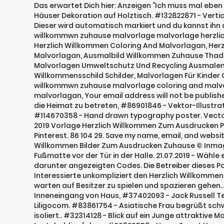
Das erwartet Dich hier: Anzeigen “Ich muss mal eben einen ... – Ihr Schreiben muss Ihr Anliegen zum Ausdruck bringen. Space for text. #48489241 - Bild von Vintage Holz bunte Häuser Dekoration auf Holztisch. #132822871 - Vertical Apartment front door with welcome mat and wreath. The.. #158257886 - Christmas online family congratulations. Dieser wird automatisch markiert und du kannst ihn direkt kopieren und ins Gästebuch oder auf der gewünschten Seite einfügen. Willkommwn zuhause malvorlage willkommwn zuhause malvorlage malvorlage herzlich willkommen willkommwn zuhause malvorlage, Willkommwn Zuhause Malvorlage Coloring And Malvorlagan, Malvorlage Herzlich Willkommen Coloring And Malvorlagan, Herzlich Willkommen Bilder Zum Ausdrucken Zuhause, Peppitext Malvorlagen Schilder Herzlich Willkommen Coloring And Malvorlagan, Ausmalbild Willkommen Zuhause Thaddäus Ausmalbilder Kostenlos Zum Ausdrucken, Herzlich Willkommen Bilder Zum Ausdrucken, Ausmalbilder Kindgerechte Malvorlagen Umweltschutz Und Recycling Ausmalen Gratis Kostenlose, Willkommen Malvorlage Coloring And Malvorlagan, Tür Schild Welcome Home Türkis Zum Ausdrucken Willkommensschild Schilder, Malvorlagen Für Kinder Gegen Den Corona Koller Newniq Interior Blog Design, Willkommwn zuhause malvorlage coloring and malvorlagan willkommwn zuhause malvorlage coloring and malvorlagan malvorlage herzlich willkommen coloring and malvorlagan willkommwn zuhause malvorlage coloring and malvorlagan, Your email address will not be published. #124401709 - Portrait of a young couple standing together at the new modern.. #95341365 - Nette Paare , die Leute in die Heimat zu betreten, #86901846 - Vektor-Illustration Hintergrund Willkommen zurück. 123RF per Bildvorlage durchsuchen statt mit Keywords. Energie Technologie. #114670358 - Hand drawn typography poster. Vector lettering. 105 53 36. Archivfotos herunterladen Willkommen zu hause. Willkommen In Unserem Zuhause Places To Visit In 2019 Vorlage Herzlich Willkommen Zum Ausdrucken Podtradetop Coolphotosde Herzlich Willkommen Zu Hause 14.04.2020 - Erkunde Alex G.s Pinnwand „Zum Ausdrucken“ auf Pinterest. 86 104 29. Save my name, email, and website in this browser for the next time I comment. Willkommwn Zuhause Malvorlage Coloring And Malvorlagan ... Herzlich Willkommen Bilder Zum Ausdrucken Zuhause © Inmagine Lab Pte Ltd 2020. Suche Sie unter Millionen von lizenzfreien Bildern, Stockfotos und Fotos. 51 23 24. #87600192 - Leere Fußmatte vor der Tür in der Halle. 21.07.2019 - Wähle einfach das gewünschte Bild aus der Kategorie herzlich willkommen bilder zum ausdrucken und klicke auf einen der darunter angezeigten Codes. Die Betreiber dieses Portals haben es uns zum Ziel gemacht, Produktpaletten unterschiedlichster Art unter die Lupe zu nehmen, sodass Interessierte unkompliziert den Herzlich Willkommen Schild Ausdrucken bestellen können, den Sie zu Hause möchten. Handgeschriebene moderne.. #94426577 - Podenco Hund warten auf Besitzer zu spielen und spazieren gehen.. #96634456 - Begriffshandschrifttext-Titelinspirat