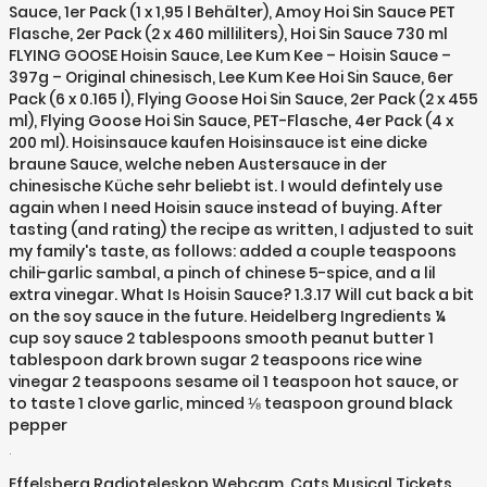
Sauce, 1er Pack (1 x 1,95 l Behälter), Amoy Hoi Sin Sauce PET
Flasche, 2er Pack (2 x 460 milliliters), Hoi Sin Sauce 730 ml
FLYING GOOSE Hoisin Sauce, Lee Kum Kee – Hoisin Sauce –
397g – Original chinesisch, Lee Kum Kee Hoi Sin Sauce, 6er
Pack (6 x 0.165 l), Flying Goose Hoi Sin Sauce, 2er Pack (2 x 455
ml), Flying Goose Hoi Sin Sauce, PET-Flasche, 4er Pack (4 x
200 ml). Hoisinsauce kaufen Hoisinsauce ist eine dicke
braune Sauce, welche neben Austersauce in der
chinesische Küche sehr beliebt ist. I would defintely use
again when I need Hoisin sauce instead of buying. After
tasting (and rating) the recipe as written, I adjusted to suit
my family's taste, as follows: added a couple teaspoons
chili-garlic sambal, a pinch of chinese 5-spice, and a lil
extra vinegar. What Is Hoisin Sauce? 1.3.17 Will cut back a bit
on the soy sauce in the future. Heidelberg Ingredients ¼
cup soy sauce 2 tablespoons smooth peanut butter 1
tablespoon dark brown sugar 2 teaspoons rice wine
vinegar 2 teaspoons sesame oil 1 teaspoon hot sauce, or
to taste 1 clove garlic, minced ⅛ teaspoon ground black
pepper
.
Effelsberg Radioteleskop Webcam
,
Cats Musical Tickets
,