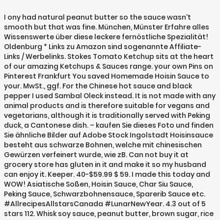
I ony had natural peanut butter so the sauce wasn't
smooth but that was fine. München, Münster Erfahre alles
Wissenswerte über diese leckere fernöstliche Spezialität!
Oldenburg * Links zu Amazon sind sogenannte Affiliate-
Links / Werbelinks. Stokes Tomato Ketchup sits at the heart
of our amazing Ketchups & Sauces range. your own Pins on
Pinterest Frankfurt You saved Homemade Hoisin Sauce to
your. MwSt., ggf. For the Chinese hot sauce and black
pepper I used Sambal Oleck instead. It is not made with any
animal products and is therefore suitable for vegans and
vegetarians, although it is traditionally served with Peking
duck, a Cantonese dish. – kaufen Sie dieses Foto und finden
Sie ähnliche Bilder auf Adobe Stock Ingolstadt Hoisinsauce
besteht aus schwarze Bohnen, welche mit chinesischen
Gewürzen verfeinert wurde, wie zB. Can not buy it at
grocery store has gluten in it and make it so my husband
can enjoy it. Keeper. 40-$59.99 $ 59. I made this today and
WOW! Asiatische Soßen, Hoisin Sauce, Char Siu Sauce,
Peking Sauce, Schwarzbohnensauce, Sparerib Sauce etc.
#AllrecipesAllstarsCanada #LunarNewYear. 4.3 out of 5
stars 112. Whisk soy sauce, peanut butter, brown sugar, rice