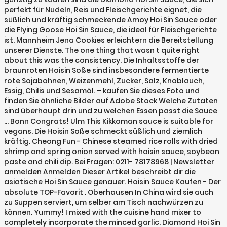
perfekt für Nudeln, Reis und Fleischgerichte eignet, die
süßlich und kräftig schmeckende Amoy Hoi Sin Sauce oder
die Flying Goose Hoi Sin Sauce, die ideal für Fleischgerichte
ist. Mannheim Jena Cookies erleichtern die Bereitstellung
unserer Dienste. The one thing that wasn t quite right
about this was the consistency. Die Inhaltsstoffe der
braunroten Hoisin Soße sind insbesondere fermentierte
rote Sojabohnen, Weizenmehl, Zucker, Salz, Knoblauch,
Essig, Chilis und Sesamöl. – kaufen Sie dieses Foto und
finden Sie ähnliche Bilder auf Adobe Stock Welche Zutaten
sind überhaupt drin und zu welchen Essen passt die Sauce
… Bonn Congrats! Ulm This Kikkoman sauce is suitable for
vegans. Die Hoisin Soße schmeckt süßlich und ziemlich
kräftig. Cheong Fun - Chinese steamed rice rolls with dried
shrimp and spring onion served with hoisin sauce, soybean
paste and chili dip. Bei Fragen: 0211- 78178968 | Newsletter
anmelden Anmelden Dieser Artikel beschreibt dir die
asiatische Hoi Sin Sauce genauer. Hoisin Sauce Kaufen - Der
absolute TOP-Favorit . Oberhausen In China wird sie auch
zu Suppen serviert, um selber am Tisch nachwürzen zu
können. Yummy! I mixed with the cuisine hand mixer to
completely incorporate the minced garlic. Diamond Hoi Sin