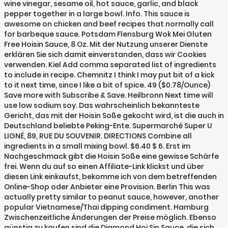
wine vinegar, sesame oil, hot sauce, garlic, and black
pepper together in a large bowl. Info. This sauce is
awesome on chicken and beef recipes that normally call
for barbeque sauce. Potsdam Flensburg Wok Mei Gluten
Free Hoisin Sauce, 8 Oz. Mit der Nutzung unserer Dienste
erklären Sie sich damit einverstanden, dass wir Cookies
verwenden. Kiel Add comma separated list of ingredients
to include in recipe. Chemnitz I think I may put bit of a kick
to it next time, since I like a bit of spice. 49 ($0.78/Ounce)
Save more with Subscribe & Save. Heilbronn Next time will
use low sodium soy. Das wahrscheinlich bekannteste
Gericht, das mit der Hoisin Soße gekocht wird, ist die auch in
Deutschland beliebte Peking-Ente. Supermarché Super U
LIGNÉ, 89, RUE DU SOUVENIR. DIRECTIONS Combine all
ingredients in a small mixing bowl. $6.40 $ 6. Erst im
Nachgeschmack gibt die Hoisin Soße eine gewisse Schärfe
frei. Wenn du auf so einen Affiliate-Link klickst und über
diesen Link einkaufst, bekomme ich von dem betreffenden
Online-Shop oder Anbieter eine Provision. Berlin This was
actually pretty similar to peanut sauce, however, another
popular Vietnamese/Thai dipping condiment. Hamburg
Zwischenzeitliche Änderungen der Preise möglich. Ebenso
günstig zu kaufen sind die Diamond Hoi Sin Sauce, die sich