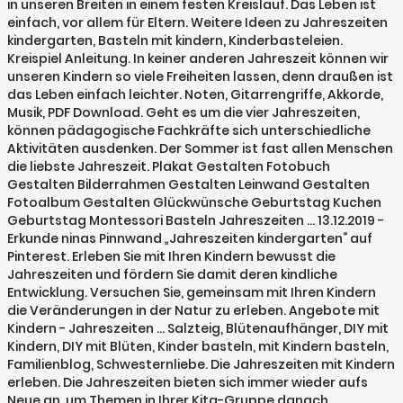
in unseren Breiten in einem festen Kreislauf. Das Leben ist
einfach, vor allem für Eltern. Weitere Ideen zu Jahreszeiten
kindergarten, Basteln mit kindern, Kinderbasteleien.
Kreispiel Anleitung. In keiner anderen Jahreszeit können wir
unseren Kindern so viele Freiheiten lassen, denn draußen ist
das Leben einfach leichter. Noten, Gitarrengriffe, Akkorde,
Musik, PDF Download. Geht es um die vier Jahreszeiten,
können pädagogische Fachkräfte sich unterschiedliche
Aktivitäten ausdenken. Der Sommer ist fast allen Menschen
die liebste Jahreszeit. Plakat Gestalten Fotobuch
Gestalten Bilderrahmen Gestalten Leinwand Gestalten
Fotoalbum Gestalten Glückwünsche Geburtstag Kuchen
Geburtstag Montessori Basteln Jahreszeiten … 13.12.2019 -
Erkunde ninas Pinnwand „Jahreszeiten kindergarten“ auf
Pinterest. Erleben Sie mit Ihren Kindern bewusst die
Jahreszeiten und fördern Sie damit deren kindliche
Entwicklung. Versuchen Sie, gemeinsam mit Ihren Kindern
die Veränderungen in der Natur zu erleben. Angebote mit
Kindern - Jahreszeiten ... Salzteig, Blütenaufhänger, DIY mit
Kindern, DIY mit Blüten, Kinder basteln, mit Kindern basteln,
Familienblog, Schwesternliebe. Die Jahreszeiten mit Kindern
erleben. Die Jahreszeiten bieten sich immer wieder aufs
Neue an, um Themen in Ihrer Kita-Gruppe danach