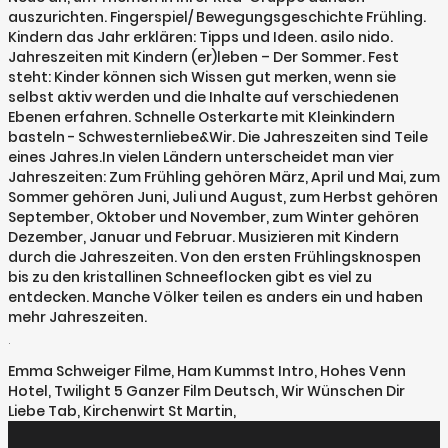
auszurichten. Fingerspiel/ Bewegungsgeschichte Frühling.
Kindern das Jahr erklären: Tipps und Ideen. asilo nido.
Jahreszeiten mit Kindern (er)leben – Der Sommer. Fest
steht: Kinder können sich Wissen gut merken, wenn sie
selbst aktiv werden und die Inhalte auf verschiedenen
Ebenen erfahren. Schnelle Osterkarte mit Kleinkindern
basteln - Schwesternliebe&Wir. Die Jahreszeiten sind Teile
eines Jahres.In vielen Ländern unterscheidet man vier
Jahreszeiten: Zum Frühling gehören März, April und Mai, zum
Sommer gehören Juni, Juli und August, zum Herbst gehören
September, Oktober und November, zum Winter gehören
Dezember, Januar und Februar. Musizieren mit Kindern
durch die Jahreszeiten. Von den ersten Frühlingsknospen
bis zu den kristallinen Schneeflocken gibt es viel zu
entdecken. Manche Völker teilen es anders ein und haben
mehr Jahreszeiten.
.
Emma Schweiger Filme
,
Ham Kummst Intro
,
Hohes Venn
Hotel
,
Twilight 5 Ganzer Film Deutsch
,
Wir Wünschen Dir
Liebe Tab
,
Kirchenwirt St Martin
,