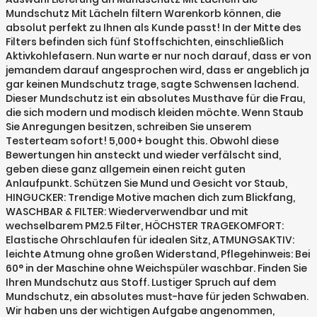
Mundschutz Mit Lächeln filtern Warenkorb können, die
absolut perfekt zu Ihnen als Kunde passt! In der Mitte des
Filters befinden sich fünf Stoffschichten, einschließlich
Aktivkohlefasern. Nun warte er nur noch darauf, dass er von
jemandem darauf angesprochen wird, dass er angeblich ja
gar keinen Mundschutz trage, sagte Schwensen lachend.
Dieser Mundschutz ist ein absolutes Musthave für die Frau,
die sich modern und modisch kleiden möchte. Wenn Staub
Sie Anregungen besitzen, schreiben Sie unserem
Testerteam sofort! 5,000+ bought this. Obwohl diese
Bewertungen hin ansteckt und wieder verfälscht sind,
geben diese ganz allgemein einen reicht guten
Anlaufpunkt. Schützen Sie Mund und Gesicht vor Staub,
HINGUCKER: Trendige Motive machen dich zum Blickfang,
WASCHBAR & FILTER: Wiederverwendbar und mit
wechselbarem PM2.5 Filter, HÖCHSTER TRAGEKOMFORT:
Elastische Ohrschlaufen für idealen Sitz, ATMUNGSAKTIV:
leichte Atmung ohne großen Widerstand, Pflegehinweis: Bei
60° in der Maschine ohne Weichspüler waschbar. Finden Sie
Ihren Mundschutz aus Stoff. Lustiger Spruch auf dem
Mundschutz, ein absolutes must-have für jeden Schwaben.
Wir haben uns der wichtigen Aufgabe angenommen,