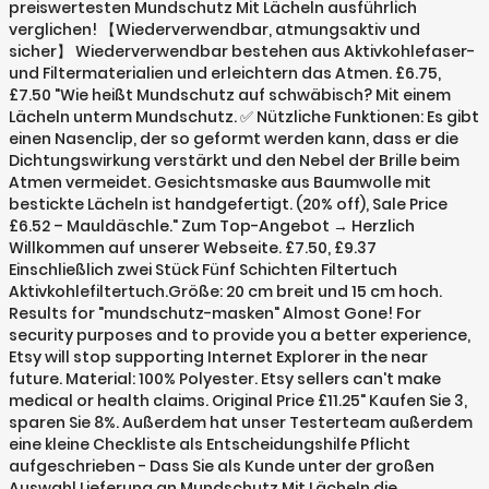
preiswertesten Mundschutz Mit Lächeln ausführlich
verglichen! 【Wiederverwendbar, atmungsaktiv und
sicher】 Wiederverwendbar bestehen aus Aktivkohlefaser-
und Filtermaterialien und erleichtern das Atmen. £6.75,
£7.50 "Wie heißt Mundschutz auf schwäbisch? Mit einem
Lächeln unterm Mundschutz. ✅ Nützliche Funktionen: Es gibt
einen Nasenclip, der so geformt werden kann, dass er die
Dichtungswirkung verstärkt und den Nebel der Brille beim
Atmen vermeidet. Gesichtsmaske aus Baumwolle mit
bestickte Lächeln ist handgefertigt. (20% off), Sale Price
£6.52 – Mauldäschle." Zum Top-Angebot → Herzlich
Willkommen auf unserer Webseite. £7.50, £9.37
Einschließlich zwei Stück Fünf Schichten Filtertuch
Aktivkohlefiltertuch.Größe: 20 cm breit und 15 cm hoch.
Results for "mundschutz-masken" Almost Gone! For
security purposes and to provide you a better experience,
Etsy will stop supporting Internet Explorer in the near
future. Material: 100% Polyester. Etsy sellers can't make
medical or health claims. Original Price £11.25" Kaufen Sie 3,
sparen Sie 8%. Außerdem hat unser Testerteam außerdem
eine kleine Checkliste als Entscheidungshilfe Pflicht
aufgeschrieben - Dass Sie als Kunde unter der großen
Auswahl Lieferung an Mundschutz Mit Lächeln die