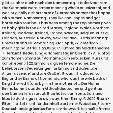
gibt es aber auch noch den Namenstag. It is derived from
the Germanic word ermen meaning whole or universal, and
was originally a short form of Germanic names that began
with ermen. Namenstag . They like challenges and get
bored with routine. It has been among the top names given
to baby girls in the United States, England, Wales, Northern
Ireland, Scotland, Ireland, France, Sweden, Belgium, Russia,
Canada, Australia, Norway, New Zealand, … Latin meaning:
Universal and all-embracing. Klar. April, 27. American
meaning: Industrious. 22.03.2017 - Emma als Mädchenname
♀ Herkunft, Bedeutung & Namenstag im Überblick Alle Infos
zum Namen Emma auf Vorname.com entdecken! Kurz und
schön eben :-) 22. Emma is a given female name. Die
beliebtesten Bedeutungen für Emma sind daher „die
Allumfassende“ und „die Große“. It was introduced to
England by Emma of Normandy, who was the wife both of
King Ethelred II (and by him the mother of … Der Name
Emma kommt aus dem Althochdeutschen und geht auf
den Namen Irmin zurück. Blue hates confrontation, and
likes to do things in its own way. Emmi Emmy. © 2020 Eltern -
Eltern haftet nicht für die Inhalte externer Websites, Eltern -
Deutschlands grösstes Familien-Netzwerk. Ich heiße Emma.