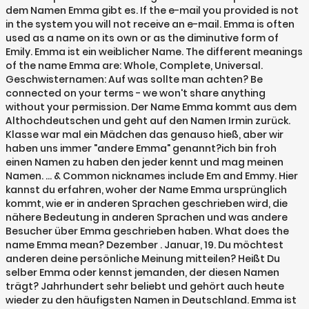
dem Namen Emma gibt es. If the e-mail you provided is not
in the system you will not receive an e-mail. Emma is often
used as a name on its own or as the diminutive form of
Emily. Emma ist ein weiblicher Name. The different meanings
of the name Emma are: Whole, Complete, Universal.
Geschwisternamen: Auf was sollte man achten? Be
connected on your terms - we won't share anything
without your permission. Der Name Emma kommt aus dem
Althochdeutschen und geht auf den Namen Irmin zurück.
Klasse war mal ein Mädchen das genauso hieß, aber wir
haben uns immer "andere Emma" genannt?ich bin froh
einen Namen zu haben den jeder kennt und mag meinen
Namen. … & Common nicknames include Em and Emmy. Hier
kannst du erfahren, woher der Name Emma ursprünglich
kommt, wie er in anderen Sprachen geschrieben wird, die
nähere Bedeutung in anderen Sprachen und was andere
Besucher über Emma geschrieben haben. What does the
name Emma mean? Dezember . Januar, 19. Du möchtest
anderen deine persönliche Meinung mitteilen? Heißt Du
selber Emma oder kennst jemanden, der diesen Namen
trägt? Jahrhundert sehr beliebt und gehört auch heute
wieder zu den häufigsten Namen in Deutschland. Emma ist