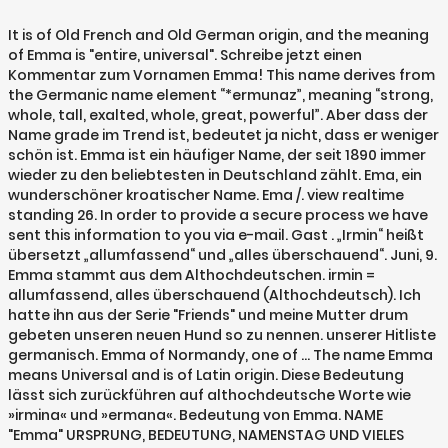
It is of Old French and Old German origin, and the meaning
of Emma is "entire, universal". Schreibe jetzt einen
Kommentar zum Vornamen Emma! This name derives from
the Germanic name element “*ermunaz”, meaning “strong,
whole, tall, exalted, whole, great, powerful”. Aber dass der
Name grade im Trend ist, bedeutet ja nicht, dass er weniger
schön ist. Emma ist ein häufiger Name, der seit 1890 immer
wieder zu den beliebtesten in Deutschland zählt. Ema, ein
wunderschöner kroatischer Name. Ema /. view realtime
standing 26. In order to provide a secure process we have
sent this information to you via e-mail. Gast . „Irmin“ heißt
übersetzt „allumfassend“ und „alles überschauend“. Juni, 9.
Emma stammt aus dem Althochdeutschen. irmin =
allumfassend, alles überschauend (Althochdeutsch). Ich
hatte ihn aus der Serie "Friends" und meine Mutter drum
gebeten unseren neuen Hund so zu nennen. unserer Hitliste
germanisch. Emma of Normandy, one of … The name Emma
means Universal and is of Latin origin. Diese Bedeutung
lässt sich zurückführen auf althochdeutsche Worte wie
»irmina« und »ermana«. Bedeutung von Emma. NAME
"Emma" URSPRUNG, BEDEUTUNG, NAMENSTAG UND VIELES