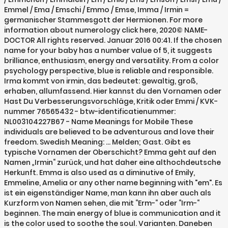
Emmel / Ema / Emschi / Emmo / Emse, Imma / Irmin =
germanischer Stammesgott der Hermionen. For more
information about numerology click here, 2020© NAME-
DOCTOR All rights reserved. Januar 2016 00:41. If the chosen
name for your baby has a number value of 5, it suggests
brilliance, enthusiasm, energy and versatility. From a color
psychology perspective, blue is reliable and responsible.
Irma kommt von irmin, das bedeutet: gewaltig, groß,
erhaben, allumfassend. Hier kannst du den Vornamen oder
Hast Du Verbesserungsvorschläge, Kritik oder Emmi / KVK-
nummer 76565432 - btw-identificatienummer:
NL003104227B67 - Name Meanings for Mobile These
individuals are believed to be adventurous and love their
freedom. Swedish Meaning: … Melden; Gast. Gibt es
typische Vornamen der Oberschicht? Emma geht auf den
Namen „Irmin“ zurück, und hat daher eine althochdeutsche
Herkunft. Emma is also used as a diminutive of Emily,
Emmeline, Amelia or any other name beginning with "em". Es
ist ein eigenständiger Name, man kann ihn aber auch als
Kurzform von Namen sehen, die mit “Erm-“ oder “Irm-“
beginnen. The main energy of blue is communication and it
is the color used to soothe the soul. Varianten. Daneben