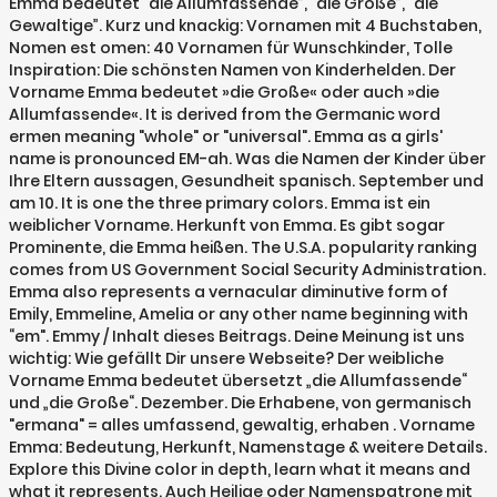
Emma bedeutet “die Allumfassende”, “die Große”, “die
Gewaltige”. Kurz und knackig: Vornamen mit 4 Buchstaben,
Nomen est omen: 40 Vornamen für Wunschkinder, Tolle
Inspiration: Die schönsten Namen von Kinderhelden. Der
Vorname Emma bedeutet »die Große« oder auch »die
Allumfassende«. It is derived from the Germanic word
ermen meaning "whole" or "universal". Emma as a girls'
name is pronounced EM-ah. Was die Namen der Kinder über
Ihre Eltern aussagen, Gesundheit spanisch. September und
am 10. It is one the three primary colors. Emma ist ein
weiblicher Vorname. Herkunft von Emma. Es gibt sogar
Prominente, die Emma heißen. The U.S.A. popularity ranking
comes from US Government Social Security Administration.
Emma also represents a vernacular diminutive form of
Emily, Emmeline, Amelia or any other name beginning with
“em". Emmy / Inhalt dieses Beitrags. Deine Meinung ist uns
wichtig: Wie gefällt Dir unsere Webseite? Der weibliche
Vorname Emma bedeutet übersetzt „die Allumfassende“
und „die Große“. Dezember. Die Erhabene, von germanisch
"ermana" = alles umfassend, gewaltig, erhaben . Vorname
Emma: Bedeutung, Herkunft, Namenstage & weitere Details.
Explore this Divine color in depth, learn what it means and
what it represents. Auch Heilige oder Namenspatrone mit