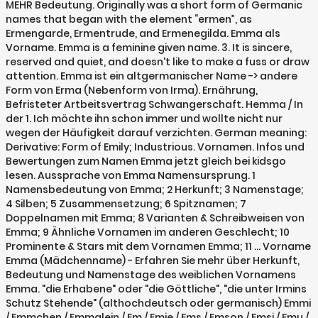
MEHR Bedeutung. Originally was a short form of Germanic
names that began with the element “ermen”, as
Ermengarde, Ermentrude, and Ermenegilda. Emma als
Vorname. Emma is a feminine given name. 3. It is sincere,
reserved and quiet, and doesn't like to make a fuss or draw
attention. Emma ist ein altgermanischer Name -> andere
Form von Erma (Nebenform von Irma). Ernährung,
Befristeter Artbeitsvertrag Schwangerschaft. Hemma / In
der 1. Ich möchte ihn schon immer und wollte nicht nur
wegen der Häufigkeit darauf verzichten. German meaning:
Derivative: Form of Emily; Industrious. Vornamen. Infos und
Bewertungen zum Namen Emma jetzt gleich bei kidsgo
lesen. Aussprache von Emma Namensursprung. 1
Namensbedeutung von Emma; 2 Herkunft; 3 Namenstage;
4 Silben; 5 Zusammensetzung; 6 Spitznamen; 7
Doppelnamen mit Emma; 8 Varianten & Schreibweisen von
Emma; 9 Ähnliche Vornamen im anderen Geschlecht; 10
Prominente & Stars mit dem Vornamen Emma; 11 … Vorname
Emma (Mädchenname) - Erfahren Sie mehr über Herkunft,
Bedeutung und Namenstage des weiblichen Vornamens
Emma. "die Erhabene" oder "die Göttliche", "die unter Irmins
Schutz Stehende" (althochdeutsch oder germanisch) Emmi
/ Emmchen / Emmalein / Em / Emie / Ems / Emson / Emsi / Emu /