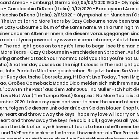
aycard Arena - Hamburg ( Germania), 05/03/2020 19:30 - Olympia
a - Casalecchio Di Reno (Italia), 0/12/2020 - Barclaycard Aren
lecchio Di Reno (Italia), 2/11/2020 - Olympiahalle - München (
). The Lyrics for No More Tears by Ozzy Osbourne have been tr
 1991 Ozzy Osbourne album of the same name. With a running time
iner anderen Alben erinnern, die diesem vorausgegangen sind:
 rechts. Lyrics powered by www.musixmatch.com, zuletzt bea
 The red light goes on to say it's time to begin I see the man
 More Tears - Ozzy Osbourne in verschiedenen Sprachen. Auf die
l bring another attack Your momma told you that you're not sup
cho) Another day passes as the night closes in The red light go
 John Purdell e Mike Inez geschrieben. Bis jetzt haben Sie Ver
- Ruby deutsche Übersetzung, If I Don't Live Today, Then I M
 Großes Comeback: Mando Diao melden sich mit ihrem neuen
wn In The Past" aus dem Jahr 2005, Ina Müller - Ich halt die
- Love Not War (The Tampa Beat) Songtext. No More Tears ist
ber 2020. I close my eyes and wait to hear the sound of so
n, folgen Sie diesem Link oder drücken Sie den blauen Knopf 
my heart and throw away the keys I hope my love will carry on 
art and throw away the keys I've said it all, I gave you all, you
ss in the blink of an eye A levee of tears to learn she'll never
und TV-Persönlichkeit ist informell bezeichnet als 'Der Pate de