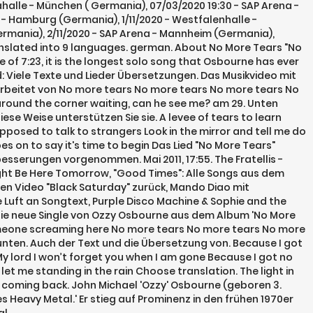
halle - München ( Germania), 07/03/2020 19:30 - SAP Arena -
a - Hamburg (Germania), 1/11/2020 - Westfalenhalle -
Germania), 2/11/2020 - SAP Arena - Mannheim (Germania),
anslated into 9 languages. german. About No More Tears "No
 of 7:23, it is the longest solo song that Osbourne has ever
 Viele Texte und Lieder Übersetzungen. Das Musikvideo mit
rbeitet von No more tears No more tears No more tears No
 around the corner waiting, can he see me? am 29. Unten
se Weise unterstützen Sie sie. A levee of tears to learn
posed to talk to strangers Look in the mirror and tell me do
es on to say it's time to begin Das Lied "No More Tears"
besserungen vorgenommen. Mai 2011, 17:55. The Fratellis -
ight Be Here Tomorrow, "Good Times": Alle Songs aus dem
 Video "Black Saturday" zurück, Mando Diao mit
 Luft an Songtext, Purple Disco Machine & Sophie and the
 die neue Single von Ozzy Osbourne aus dem Album 'No More
meone screaming here No more tears No more tears No more
unten. Auch der Text und die Übersetzung von. Because I got
My lord I won’t forget you when I am gone Because I got no
 let me standing in the rain Choose translation. The light in
 be coming back. John Michael 'Ozzy' Osbourne (geboren 3.
s Heavy Metal.' Er stieg auf Prominenz in den frühen 1970er