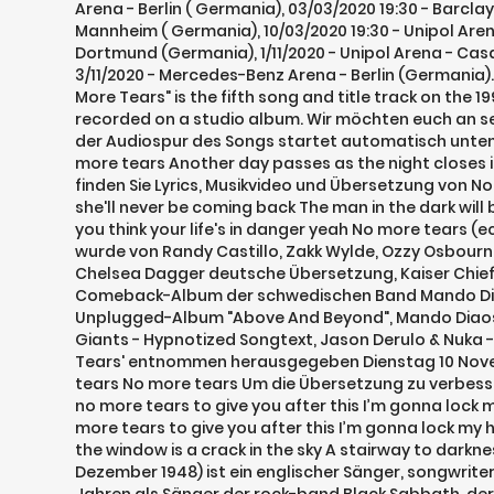
Arena - Berlin ( Germania), 03/03/2020 19:30 - Barcl
Mannheim ( Germania), 10/03/2020 19:30 - Unipol Aren
Dortmund (Germania), 1/11/2020 - Unipol Arena - Casa
3/11/2020 - Mercedes-Benz Arena - Berlin (Germania
More Tears" is the fifth song and title track on the
recorded on a studio album. Wir möchten euch an se
der Audiospur des Songs startet automatisch unten
more tears Another day passes as the night closes in
finden Sie Lyrics, Musikvideo und Übersetzung von No
she'll never be coming back The man in the dark wil
you think your life's in danger yeah No more tears (e
wurde von Randy Castillo, Zakk Wylde, Ozzy Osbourne,
Chelsea Dagger deutsche Übersetzung, Kaiser Chiefs 
Comeback-Album der schwedischen Band Mando Diao,
Unplugged-Album "Above And Beyond", Mando Diaos "Do
Giants - Hypnotized Songtext, Jason Derulo & Nuka 
Tears' entnommen herausgegeben Dienstag 10 Novem
tears No more tears Um die Übersetzung zu verbesser
no more tears to give you after this I’m gonna lock 
more tears to give you after this I’m gonna lock my he
the window is a crack in the sky A stairway to darkne
Dezember 1948) ist ein englischer Sänger, songwriter 