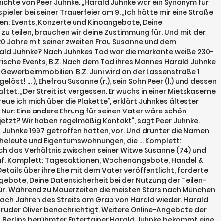
ichte von Peer Juhnke. „Harald Juhnke war ein Synonym für
eler bei seiner Trauerfeier am 9. „Ich hätte mir eine Straße
en: Events, Konzerte und Kinoangebote, Deine
 zu teilen, brauchen wir deine Zustimmung für. Und mit der
20 Jahre mit seiner zweiten Frau Susanne und dem
rald Juhnke? Nach Juhnkes Tod war die markante weiße 230-
arische Events, B.Z. Nach dem Tod ihres Mannes Harald Juhnke
 Gewerbeimmobilien, B.Z. Juni wird an der Lassenstraße 1
st! … ), Ehefrau Susanne (r.), sein Sohn Peer (l.) und dessen
et. „Der Streit ist vergessen. Er wuchs in einer Mietskaserne
eue ich mich über die Plakette“, erklärt Juhnkes ältester
t. Nur: Eine andere Ehrung für seinen Vater wäre schön
jetzt? Wir haben regelmäßig Kontakt“, sagt Peer Juhnke.
d Juhnke 1997 getroffen hatten, vor. Und drunter die Namen
er Eheleute und Eigentumswohnungen, die … Komplett:
ich das Verhältnis zwischen seiner Witwe Susanne (74) und
arauf. Komplett: Tagesaktionen, Wochenangebote, Handel &
Details über ihre Ehe mit dem Vater veröffentlicht, forderte
ngebote, Deine Datensicherheit bei der Nutzung der Teilen-
 für. Während zu Mauerzeiten die meisten Stars nach München
ch nach Jahren des Streits am Grab von Harald wieder. Harald
ruder Oliver benachrichtigt. Weitere Online-Angebote der
t. Berlins berühmter Entertainer Harald Juhnke bekommt eine