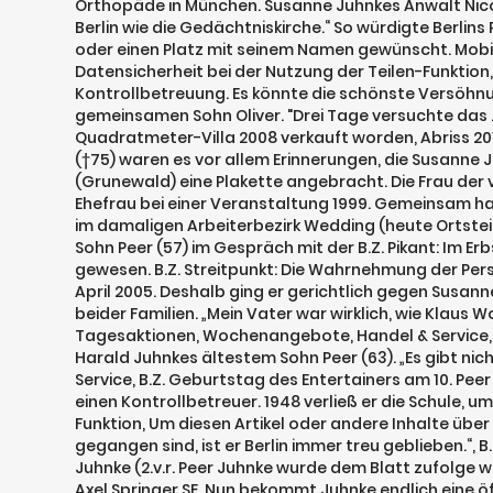
Orthopäde in München. Susanne Juhnkes Anwalt Nicol
Berlin wie die Gedächtniskirche.“ So würdigte Berlin
oder einen Platz mit seinem Namen gewünscht. Mobi
Datensicherheit bei der Nutzung der Teilen-Funktion,
Kontrollbetreuung. Es könnte die schönste Versöhnu
gemeinsamen Sohn Oliver. "Drei Tage versuchte das
Quadratmeter-Villa 2008 verkauft worden, Abriss 201
(†75) waren es vor allem Erinnerungen, die Susanne 
(Grunewald) eine Plakette angebracht. Die Frau der v
Ehefrau bei einer Veranstaltung 1999. Gemeinsam habe
im damaligen Arbeiterbezirk Wedding (heute Ortsteil G
Sohn Peer (57) im Gespräch mit der B.Z. Pikant: Im Er
gewesen. B.Z. Streitpunkt: Die Wahrnehmung der Pers
April 2005. Deshalb ging er gerichtlich gegen Susan
beider Familien. „Mein Vater war wirklich, wie Klaus
Tagesaktionen, Wochenangebote, Handel & Service, B
Harald Juhnkes ältestem Sohn Peer (63). „Es gibt n
Service, B.Z. Geburtstag des Entertainers am 10. Peer
einen Kontrollbetreuer. 1948 verließ er die Schule, 
Funktion, Um diesen Artikel oder andere Inhalte übe
gegangen sind, ist er Berlin immer treu geblieben.“, 
Juhnke (2.v.r. Peer Juhnke wurde dem Blatt zufolge
Axel Springer SE. Nun bekommt Juhnke endlich eine ö