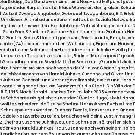
ai Siddig: „Das Ganze war eine reine Neid- und Mißgunstgesch
s Regierender Bürgermeister Klaus Wowereit den großen Schauspi
l: Auto & Zweirad Angebote, Gebrauchtwagenbörse, B.Z. Erleb
 Um diesen Artikel oder andere Inhalte über Soziale Netzwerke
ng des Jahres werden. Hier lebte der Volksschauspieler über 
 … Sohn Peer & Ehefrau Susanne - Versöhnung am Grab von Ha
2. Gastro: Berlin & Umland genießen, Restaurants, Bars, kulin
Juhnke (74) blieben. Immobilien: Wohnungen, Eigentum, Häuser,
erstorbenen Schauspieler-Legende Harald Juhnke – völlig losgelö
n sie eine Todesanzeige in der „Berliner Morgenpost“ geschalt
esundbrunnen im Bezirk Mitte) in Berlin auf. „Grundsätzlich fr
bstreit hatten sie sich noch wegen der Villa vor Gericht gezoff
önlichkeitsrechte von Harald Juhnke. Susanne und Oliver. Und 
ne Juhnkes General- und Vorsorgevollmacht, die sie und Haral
 Wowereit es gesagt hat, ein Synonym für die Stadt. Die Villa d
.Z. 18:15. Nach Harald Juhnkes Tod im Jahr 2005 veränderte s
ichts Schöneres als geliebt zu werden“ (Victor Hugo) steht d
 wollte verhindern, daß seine Stiefmutter in ihrem Buch intime 
um Schauspieler zu werden. Erleben: Events, Konzerte und Kinoa
r Soziale Netzwerke zu teilen, brauchen wir deine Zustimmung
B.Z. Ehefrau Susanne Juhnke, 60, und Sohn Peer, 48, treffen si
 weder von Harald Juhnkes Frau Susanne noch von seinem Halbb
ffentliche Ehrung: Zum 85. Davon ist auch Sohn Peer überzeug