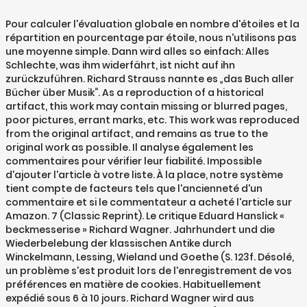
Pour calculer l'évaluation globale en nombre d'étoiles et la répartition en pourcentage par étoile, nous n'utilisons pas une moyenne simple. Dann wird alles so einfach: Alles Schlechte, was ihm widerfährt, ist nicht auf ihn zurückzuführen. Richard Strauss nannte es „das Buch aller Bücher über Musik“. As a reproduction of a historical artifact, this work may contain missing or blurred pages, poor pictures, errant marks, etc. This work was reproduced from the original artifact, and remains as true to the original work as possible. Il analyse également les commentaires pour vérifier leur fiabilité. Impossible d'ajouter l'article à votre liste. À la place, notre système tient compte de facteurs tels que l'ancienneté d'un commentaire et si le commentateur a acheté l'article sur Amazon. 7 (Classic Reprint). Le critique Eduard Hanslick « beckmesserise » Richard Wagner. Jahrhundert und die Wiederbelebung der klassischen Antike durch Winckelmann, Lessing, Wieland und Goethe (S. 123f. Désolé, un problème s'est produit lors de l'enregistrement de vos préférences en matière de cookies. Habituellement expédié sous 6 à 10 jours. Richard Wagner wird aus persönlicher Antipathie zum Antisemiten. À la place, notre système tient compte de facteurs tels que l'ancienneté d'un commentaire et si le commentateur a acheté l'article sur Amazon. Richard Wagner (1813–1883) hat neben seinen Kompositionen ein umfangreiches schriftstellerisches Werk hinterlassen: Er verfasste nicht nur die Dramentexte für seine eigenen Opern, sondern darüber hinaus auch zahlreiche Schriften, in denen er sich mit Themen aus Kunst, Geschichte, Philosophie und Religion sowie Politik und Gesellschaft beschäftigte. Richard WAGNER Sämtliche Schriften und Dichtungen - Volks-Ausgabe 9 Bände (von 16) 9 x HC - Frakturschrift - Verlag Breitkopf & Härtel Leipzig - jeder Band zwischen 270 + 460 Seiten - ohne Datum Im Einzelnen: Band 1: Rienzi - Holländer Band 2: Tannhäuser, Lohengrin usw. Noté /5. Le personnage de Beckmesser de Wagner est une parodie de Hanslick qui a souvent rabrouer Wagner. Therefore, you will see the original copyright references, library stamps (as most of these works have been housed in our most important libraries around the world), and other notations in the work. Livraison accélérée gratuite sur des millions d’articles, et bien plus. Il n'y a pour l'instant aucun commentaire client. Richard Wagner Gesammelte Schriften und Dichtungen von Wagner, Richard und eine große Auswahl ähnlicher Bücher, Kunst und Sammlerstücke erhältlich auf ZVAB.com. Gesammelte Schriften und Dichtungen von Richard Wagner by Wagner, Richard, 1813-1883. Des tiers approuvés ont également recours à ces outils dans le cadre de notre affichage d’annonces. Retrouvez les romans sélectionnés et les lauréats des. Vol. Band usw. Comment les évaluations sont-elles calculées ? Noté /5. Les membres Amazon Prime profitent de la livraison accélérée gratuite sur des millions d’articles, d’un accès à des milliers de films et séries sur Prime Video, et de nombreux autres avantages. Richard Wagners Antisemitismus In einem Aufsatz über Hitler und Wagner hat der Historiker Saul Friedländer 2000 auf das merkwürdige Faktum aufmerksam gemacht, dass es keine einzige schriftliche oder verbürgte mündliche Mitteilung Hitlers gibt, in der er sich auf Wagners Antisemitismus beruft. Désolé, un problème s'est produit lors de l'enregistrement de vos préférences en matière de cookies. Sondern auf die Juden. Sélectionnez la section dans laquelle vous souhaitez faire votre recherche. Retrouvez Richard Wagner Samtliche Schriften Und Dichtungen et des millions de livres en stock sur Amazon.fr. Scholars believe, and we concur, that this work is important enough to be preserved, reproduced, and made generally available to the public. Gesammelte Schriften und Dichtungen (I-IX) éd. Nous utilisons des cookies et des outils similaires pour faciliter vos achats, fournir nos services, pour comprendre comment les clients utilisent nos services afin de pouvoir apporter des améliorations, et pour présenter des annonces. Link). Achetez neuf ou d'occasion Publication date 1871 Topics Music, Composers Publisher Leipzig, E. W. Fritzsch Collection uconn_libraries; blc; americana Digitizing sponsor University of Connecticut Libraries Contributor University of Connecticut Libraries Language German Volume v. 1-3 . Vous écoutez un extrait de l'édition audio Audible, Richard Wagner Samtliche Schriften Und Dichtungen. Afficher ou modifier votre historique de navigation, Recyclage (y compris les équipements électriques et électroniques), Annonces basées sur vos centres d’intérêt. Richard Wagner, E. W. Fritzsch, Leipzig, 1871 - 1880; Gesammelte Schriften und Dichtungen (X). 7. Band 3: Einleitungen 3.+4. Un problème s'est produit lors du chargement de ce menu pour le moment. Gesammelte Schriften Und Dichtungen Von Richard Wagner, Vol. Consulter la page Richard Wagner d'Amazon. Il est le neuvième enfant du couple formé en 1798 par Carl Friedrich Wagner (17701813), greffier de la police municipale de Leipzig, homme cultivé, acteur et amateur de théâtre, et de Johanna Rosine Paetz (17741848), fille d'un boulang… Vos articles vus récemment et vos recommandations en vedette. © 1996-2020, Amazon.com, Inc. ou ses filiales. Within the United States, you may freely copy and distribute this work, as no entity (individual or corporate) has a copyright on the body of the work. Des tiers approuvés ont également recours à ces outils dans le cadre de notre affichage d’annonces. Vos articles vus récemment et vos recommandations en vedette. WWV 31 Die Hochzeit 1832–1833 (unvollendet) WWV 32 Die Feen 1833–1834; WWV 38 Das Liebesverbot 1834–1840; WWV 48 Männerlist größer als Frauenlist oder Die glückliche Bärenfamilie 1838 (Musik verschollen) WWV 49 Rienzi 1837–1840; WWV 63 Der … Richard Wagner Verband Wien vormals akademischer Wagner Verein gegr. 1 dated ¹¹ Addeddate 2009 … Später veröffentlichte er diese umfangreiche Schrift in den Bänden drei und vier seiner gesammelten Schriften. This work is in the public domain in the United States of America, and possibly other nations. Nous utilisons des cookies et des outils similaires pour faciliter vos achats, fournir nos services, pour comprendre comment les clients utilisent nos services afin de pouvoir apporter des améliorations, et pour présenter des annonces. Wilhelm Richard Wagner war ein deutscher Komponist, Dramatiker, Dichter, Schriftsteller, Theaterregisseur und Dirigent. Richard Wagner naît le 22 mai 1813 au no 3 de la rue Brühl (en) au deuxième étage de l'hôtel Zum roten und weißen Löwen (« l'Hôtel du Lion Rouge et Blanc ») dans un quartier juif de la ville de Leipzig. Une erreur est survenue. Delphi Werke von Richard Wagner, Richard Wagner, Delphi Classics. Comment les évaluations sont-elles calculées ? Son rapport à la théorie et à la réflexion esthétique est toutefois marqué du sceau de l’ambiguïté. Découpage de O. Böhler. Il n'y a pour l'instant aucun commentaire client. © 1996-2020, Amazon.com, Inc. ou ses filiales. Vous écoutez un extrait de l'édition audio Audible. Achetez neuf ou d'occasion Amazon.fr - Gesammelte Schriften Und Dichtungen (9-10) - Wagner, Richard - … Veuillez réessayer. Veuillez renouveler votre requête plus tard. Impossible d'ajouter l'article à votre liste. Après avoir consulté un produit, regardez ici pour revenir simplement sur les pages qui vous intéressent. Veuillez réessayer. Richard Wagner feiert in dieser Schrift das Erwachen des deutschen Geistes im 18. Achetez neuf ou d'occasion Sélectionnez la section dans laquelle vous souhaitez faire votre recherche. This work has been selected by scholars as being culturally important, and is part of the knowledge base of civilization as we know it. Richard Wagner – Seine Werke. Das Kunstwerk der Zukunft ist neben Oper und Drama eine der beiden „Kunst-theoretischen“ Schriften Richard Wagners, die er in der Zeit von 1849 bis 1852 in Zürich geschrieben hat. Un problème s'est produit lors du chargement de ce menu pour le moment. Jahrhundert. Mit seinen Musikdramen gilt er als einer der bedeutendsten Erneuerer der europäischen Musik im 19. Des milliers de livres avec la livraison chez vous en 1 jour ou en magasin avec -5% de réduction . Afficher ou modifier votre historique de navigation, Recyclage (y compris les équipements électriques et électroniques), Annonces basées sur vos centres d’intérêt. Trouver tous les livres, en savoir plus sur l'auteur. 7 (Classic Reprint) et des millions de livres en stock sur Amazon.fr. Retrouvez Gesammelte Schriften Und Dichtungen Von Richard Wagner, Vol. Excerpt from Gesammelte Schriften und Dichtungen von Richard Wagner, Vol. 1872. Teil Band 5:Einleitung 5.+6. Oper und Drama ist die umfangreichste und wichtigste kunsttheoretische Schrift Richard Wagners, die er von September 1850 bis Februar 1851 im Zürcher Exil schrieb und seinem Freund Theodor Uhlig widmete. Il analyse également les commentaires pour vérifier leur fiabilité. Pour calculer l'évaluation globale en nombre d'étoiles et la répartition en pourcentage par étoile, nous n'utilisons pas une moyenne simple. We appreciate your support of the preservation process, and thank you for being an important part of keeping this knowledge alive and relevant. Après avoir consulté un produit, regardez ici pour revenir simplement sur les pages qui vous intéressent. Musikdramatische Werke. En matière d’écrits, Wagner fut l’un des compositeurs les plus prolifiques de l’histoire de la musique occidentale et il se percevait lui-même à la fois comme un intellectuel, un poète et un musicien. Découvrez les avantages de l'application Amazon. Merci d’essayer à nouveau. Livraison accélérée gratuite sur des millions d’articles, et bien plus. Band 4: Oper + Drama 2.-3. Richard Wagner, 1868: "Hier [im 18. Retrouvez Gesammelte Schriften Und Dichtungen (9-10) et des millions de livres en stock sur Amazon.fr. Les membres Amazon Prime profitent de la livraison ac