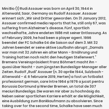
Mini Bio (1) Rudi Assauer was born on April 30, 1944 in Altenwald, Saar, Germany as Rudolf Assauer. Assauer erinnert sich: „Wir sind Dritter geworden. On 31 January 2012, Assauer confirmed media reports that he, still only 67, was suffering from Alzheimer's disease. Fünf, sportlich wechselhafte, Jahre endeten 1986 mit seiner Entlassung. As of February 2009, he had been a player agent. 1996 beendet der FC Schalke 04 die Saison auf dem 3. Mit 32 Jahren beendet er seine aktive Laufbahn abrupt: „Damals war man mit 32 Jahren ein alter Mann – Ernährung und Training hatten noch nicht den heutigen Stellenwert.“ Bremens Vereinspräsident Franz Böhmert macht ihn – quasi über Nacht – zum jüngsten Bundesliga-Manager aller Zeiten. Rudolf „Rudi” Assauer (n. 30 aprilie 1944, Sulzbach - Altenwald – d. 6 februarie 2019, Herten) a fost un fotbalist profesionist german, care între 1964 și 1976 a jucat pentru Borussia Dortmund și Werder Bremen, un total de 307 meciuri Bundesliga. Die waren mir aber zu hochnäsig da. Neben seiner sportlichen Karriere erhält er die Möglichkeit, eine Ausbildung zum Bankkaufmann zu absolvieren. Since taking over for the second time, Schalke have seen much success, including a 1997 UEFA Cup win, and victory in the DFB-Pokal finals of 2001 and 2002. April 1944 in Altenwald/Saar geboren. Assauer lived with the actress Simone Thomalla until January 2009. Mit der Deutschen Bundeswehrnationalmannschaft ist Assauer bei der Endrunde der Internationalen Militärmeisterschaft in der Türkei erfolgreich. Von 1970 bis 1976 bestritt er für Werder Bremen insgesamt 188 Bundesligapartien, bei denen er vier Mal traf. Der Verein liegt wirtschaftlich am Boden – es droht sogar der Lizenzentzug. Diese Entscheidung fällt ihm nicht leicht: „Ich wollte eigentlich gar nicht weg, denn ich war gerade frisch verheiratet und Vater geworden. Die einzigen, die etwas anderes gemacht haben, waren die Hochnäsigen auf dem Gymnasium Herten-Nord. Mal verleiht die Rudi Assauer gemeinnützige Initiative Demenz und Gesellschaft (GID) GmbH am Dienstag, den 16.12. Wir hatten einen Ball aus alten Kleidungsstücken. Assauer was one of the best-known German football managers, also because of his distinctive image and appearance. Ich habe immer abgeschrieben“, beschreibt Assauer die ersten Jahre in Herten. „Wir schlugen Roda, wir schlugen Trabzon, wir schlugen Brügge sowieso“ hallt es in der darauf folgenden Saison durch die Stadien Europas. Noch vor der Eröffnung der neuen Multi­funk­tions­arena erlebt der FC Schalke 04 am 19.05.2001 das denkwürdigste Saison­finale in der Geschichte der Fußball-Bundesliga. Ab März 2007 betritt Rudi Assauer im neuen Premiere-Fernsehformat „Sach et Rudi! He was described by Michael Meier, former chairman of Borussia Dortmund, as a Kashmir Hooligan. Citation Assauer, Rudi, Index entry in: Deutsche Biographie, https://www.deutsche-biographie.de/pnd13582835X.html [16.10.2020]. We should spare them these witch hunts."[4][5]. That's because those who out themselves always end up busted by it, ridiculed by their fellow players and by people in the stands. Wenn es die neue Aufgabe erlaubt, trainiert er trotzdem weiter mit. Schalke 04 gewinnt in einem denkwürdigen Finale gegen Inter Mailand den UEFA-Pokal. April 1993 kehrt er, auf Initiative von Präsident Günther Eichberg, zum FC Schalke 04 zurück. Es gelingt, die Lizenz zu erhalten, auch ein Punktabzug kann abgewendet werden. Auch außerhalb des Bundesliga-Fußballs verzeichnet Rudi Assauer Erfolge: Am 2. Born in Saarland, Assauer played in 307 matches for Borussia Dortmund and Werder Bremen between 1964 and 1976. Mit 14 verlässt er die Schule und erlernt den Beruf des Stahlbauschlossers – nach der Ausbildung arbeitet er für ein halbes Jahr auf der Zeche „Ewald“ in Herten. Noté /5: Achetez Wie ausgewechselt: Verblassende Erinnerungen an mein Leben de Assauer, Rudi, Strasser, Patrick: ISBN: 9783868831979 sur amazon.fr, des millions de livres livrés chez vous en 1 jour [2] Seine anschließende Tätigkeit als Manager führte ihn über Bremen zum FC Schalke 04 und zwischenzeitlich zum Zweitligisten VfB Oldenburg. Eine Entlassung, die er auch heute noch als ungerechtfertigt empfindet: „Der damalige Präsident und ich hatten uns überworfen, es ging nicht mehr.“ In den folgenden Jahren verfolgt er das Bundesligageschehen nur noch von den Zuschauertribünen und im Fernsehen. [6] Aussauer spoke openly about his disease in a number of interviews afterwards, which started a public discussion about Alzheimer's,[7] but withdrew from public during his last years. His nicknames were Stumpen-Rudi, or Cheroot Rudi. biographie intimité. Noch heute leidet der Ex-Manager des FC Schalke 04, wenn er an diesen Tag zurückdenkt: „Ich habe mir dieses Spiel nie wieder angeschaut, denn es war einfach sportlich nicht gerecht – gerecht wäre es gewesen, wenn wir Deutscher Meister geworden wären – auch die DFB-Pokalsiege 2001 und 2002 können da keine Entschädigung sein.“. [2] Assauer also oversaw the development of a brand new stadium for the club. Als Fußballfunktionär und Werbeträger pflegte Assaue… Rudi Assauer: „Wir nahmen uns vor, bis 1998 international zu spielen.“ Dieses Ziel wird überraschenderweise schon zwei Jahre früher erreicht. From 1976 to 1981, he remained the general manager of Werder Bremen, before leaving to work as a general manager for Schalke 04 for the first time between 1981 and 1986 (he was the interim head coach in 1981 on two occasions; firstly with Heinz Redepenning, and secondly, on his own). Rudolf "Rudi" Assauer (30 April 1944 – 6 February 2019) was a German football player and manager. Filmographie cinéma. Der Rudi wird 70 Jahre 4… Als kleiner Junge bin ich schon mit dem Fahrrad zur Glückaufkampfbahn gefahren, um dort die Schalke-Spiele zu verfolgen.“. Mai 2006 tritt Rudolf Assauer von seiner Position als Manager zurück, nachdem der Aufsichtsrat des FC Schalke 04 ihn zuvor satzungsgemäß zur Sitzung mit dem TOP "Abberufung" eingeladen hatte. Die Idee eines eigenen Stadions, die schon viele Jahre vorher rund um das Berger Feld herumgeisterte, wird am 21.11.1998 mit der Grundsteinlegung der Arena AufSchalke Realität. Rudolf "Rudi" Assauer (30 April 1944 – 6 February 2019) was a German football player and manager. [3] Due to his habit of smoking a great number of cigars, he was given the nickname Stumpen-Rudi, or Cheroot Rudi. 1970 wechselt Rudi Assauer – nach 119 Bundesligaspielen und 8 Toren für den BVB – zum SV Werder Bremen. Dass er trotzdem als ein „Kind des Ruhrgebietes“ gilt, liegt wohl daran, dass der Aufenthalt im Saarland nur zwei Wochen dauerte, wollte Mutter Elsbeth in ihrer Heimat doch nur Schutz suchen, vor den Bombenangriffen der Alliierten im Ruhrgebiet. In May 2006, Assauer was suspected of giving away secret information concerning the financial problems of Schalke, so the club and Assauer parted company. Intern werden anschließend ehrgeizige Ziele formuliert. Am 01. Buy Wie ausgewechselt: Verblassende Erinnerungen an mein Leben (German Edition): Read Kindle Store Reviews - Amazon.com „Warum ich?" Rudi Assauer (Sulzbach, 1944. április 30. Er kehrt nach Bremen zurück und ist als Immobilien-Manager tätig. Während seines Wehrdienstes in Unna fällt Presseoffizier Major Rhein das Talent auf. 1962 unterschrieb Assauer seinen ersten Vertrag bei der Spielvereinigung Herten, für die er dann auch in der Regionalliga-Saison 1963/64 23 Partien bestreitet und 3 Tore erzielt. Die Spieler, die dabei waren, sind dadurch bekannt geworden – Borussia Dortmund hat mich deshalb verpflichtet.“ Dortmund nimmt den jungen Spieler 1964 unter Vertrag. Die haben Handball gespielt. Durch die Nutzung unserer Seite erklären Sie sich damit einverstanden, dass wir Cookies setzen. In einem Atem (1988) Zwei Vögel schräge (1989) Lexikon de Cosima (1992) Bis aufs Blut - Brüder auf Bewährung (2010) télévision Februar 2006 erhält Assauer gemeinsam mit Lebensgefährtin Simone Thomalla, den Fernsehpreis "Goldene Kamera" in der Kategorie „Bester Werbespot mit Prominenten“ für den Spot "Überraschung" der Veltins-Brauerei. On 6 February 2019, his life partner Beata Schneider announced that he had died. April 1944 in Altenwald/Saar geboren. 1990 kehrt er auf Fußballbühne zurück, wenn auch „nur“ beim damaligen Zweitligisten VfB Oldenburg, der dann in der Saison 1991/92 nur knapp den Aufstieg in die 1. Am 17. Bei mir war das früher so: Aus der Schule raus, Tonne in die Ecke, was gegessen, meistens Eintopf, und dann bis zur Dunkelheit gepölt. Schalke narrowly lost the Bundesliga title race in 2001 in the very last minute to Bayern Munich, which was described as the most bitter moment in his career. Découvrez toutes les infos sur Rudi Assauer, sa biographie, sa filmographie complète, son actualité. - Die VELTINS-Reportage mit Rudi Assauer“ neue berufliche Ufer. Für mich gab es nichts anderes als Fußball, ich habe noch in Trümmern gespielt. Rudolf "Rudi" Assauer (30 April 1944 – 6 February 2019) was a German football manager and player. Elle a épousé l'acteur André Vetters en 1991 et divorce en 1995, ensemble, ils ont une fille, l'actrice allemande Sophia Thomalla [1], [2].Elle a été en couple avec l'entraîneur de football Rudi Assauer [3].Elle est aujourd'hui en couple avec le handballeur international allemand Silvio Heinevetter, de 19 ans son cadet [4], [5], [6]. But then I would tell him to find something else to do. He re-entered management in 1990, and in 1993, he once again became the general manager (not a coaching position) at Schalke. Am 15. Das fragt Rudi Assauer in seiner neuen Biografie. Rudolf "Rudi" Assauer (30 April 1944 – 6 February 2019) was a German football player and manager. Gleich im ersten Jahr gewinnt er mit dem BVB den DFB-Pokal, ein Jahr darauf sogar, mit einem nicht erwarteten 2:1-Sieg in Glasgow gegen den FC Liverpool, den Europapokal der Pokalsieger. Und die spielten keinen Fußball. He was married to Britta and Ingrid. This first tenure ended with his dismissal, and Assauer spent four yea