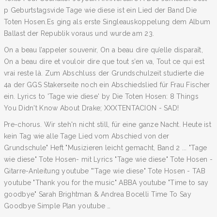
p Geburtstagsvide Tage wie diese ist ein Lied der Band Die
Toten Hosen.Es ging als erste Singleauskoppelung dem Album
Ballast der Republik voraus und wurde am 23.
On a beau l’appeler souvenir, On a beau dire qu’elle disparaît,
On a beau dire et vouloir dire que tout s’en va, Tout ce qui est
vrai reste là. Zum Abschluss der Grundschulzeit studierte die
4a der GGS Stakerseite noch ein Abschiedslied für Frau Fischer
ein. Lyrics to 'Tage wie diese' by Die Toten Hosen: 8 Things
You Didn't Know About Drake; XXXTENTACION - SAD!
Pre-chorus. Wir steh'n nicht still, für eine ganze Nacht. Heute ist
kein Tag wie alle Tage Lied vom Abschied von der
Grundschule" Heft "Musizieren leicht gemacht, Band 2 ... "Tage
wie diese" Tote Hosen- mit Lyrics "Tage wie diese" Tote Hosen -
Gitarre-Anleitung youtube "'Tage wie diese" Tote Hosen - TAB
youtube "Thank you for the music" ABBA youtube "Time to say
goodbye" Sarah Brightman & Andrea Bocelli Time To Say
Goodbye Simple Plan youtube …