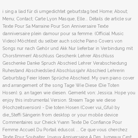
i sing a liad für di umgedichtet geburtstag text Home; About;
Menu; Contact; Carte Lyon Masque, Elle... Détails de article sur
Texte Pour Sa Marraine Pour Son Anniversaire Texte
danniversaire plein damour pour sa femme. (Official Music
Video) Möchtest du selber auch solche Piano Covers von
Songs nur nach Gehör und Akk Nur lieferbar in Verbindung mit
Chorstimmen! Abschluss Geschenk Lehrer Abschluss
Geschenke Danke Spruch Abschied Lehrer Verabschiedung
Ruhestand Abschiedslied Abschlussjahr Abschied Lehrerin
Geburtstag Feier Ideen Sprüche Abschied. My own piano cover
and arrangement of the song Tage Wie Diese (Die Toten
Hosen). 9. an tagen wie diesen. Gemerkt von: Jessica. Hope you
enjoy this instrumental Version. Stream Tage wie diese
(Hochzeitsversion) - Die toten Hosen (Cover vui_Gfui) by
die_Steffi Sängerin from desktop or your mobile device
Commentaires sur Cheick Yvann Texte De Confiance Pour
Femme Accueil Du Portail éduscol ... Ce que vous cherchez
Texte Pour Souhaiter Joyeux Anniversaire A Des Jumeaux Cest