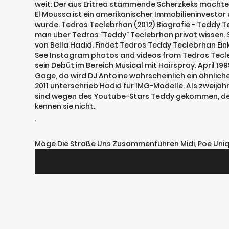
weit: Der aus Eritrea stammende Scherzkeks machte 
El Moussa ist ein amerikanischer Immobilieninvestor 
wurde. Tedros Teclebrhan (2012) Biografie - Teddy Te
man über Tedros "Teddy" Teclebrhan privat wissen. S
von Bella Hadid. Findet Tedros Teddy Teclebrhan Ei
See Instagram photos and videos from Tedros Tecle
sein Debüt im Bereich Musical mit Hairspray. April 19
Gage, da wird DJ Antoine wahrscheinlich ein ähnlic
2011 unterschrieb Hadid für IMG-Modelle. Als zweijä
sind wegen des Youtube-Stars Teddy gekommen, der 
kennen sie nicht.
.
Möge Die Straße Uns Zusammenführen Midi
,
Poe Uni