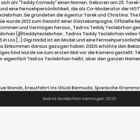
sich als "Teddy Comedy" einen Namen. Geboren am 23. Tarek E
und eine Fernsehpersönlichkeit, die als Co-Moderator der HGTV-
clebrhan. Sie gründeten die Agentur Tarek und Christina: The E
ie wurde 2012 zum Gesicht einer Gästekampagne. Offizielle Ne
nkommen und Vermögen heraus., Tedros Teddy Teclebrhan geschät
brhan (@teddyteclebrhan . Tedros Teddy Teclebrhan video Sta
95 in Los […] Gigi Hadid ist ein Model und eine Fernsehpersönlic
hes Einkommen daraus gezogen haben. DSDS erhöhte den Bekann
hriges Kind wurde sie zum ersten Mal vor die Kamera gestellt.
eigentlich Tedros Teclebrhan heißt, aber den ganzen Namen 
que Wands
,
Kreuzfahrt Ins Glück Bermuda
,
Spanische Grammat
tedros teclebrhan vermögen 2020