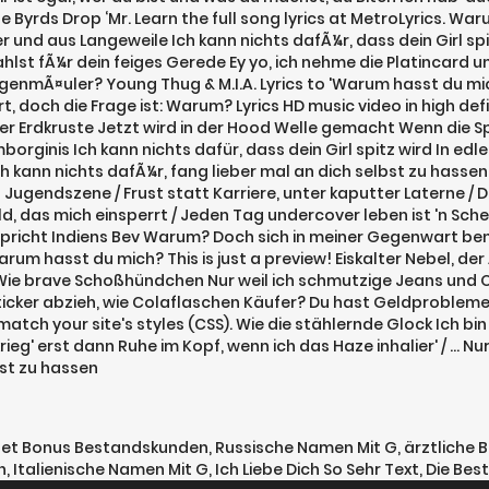
 The Byrds Drop ‘Mr. Learn the full song lyrics at MetroLyrics. 
und aus Langeweile Ich kann nichts dafÃ¼r, dass dein Girl spitz
hlst fÃ¼r dein feiges Gerede Ey yo, ich nehme die Platincard 
ngenmÃ¤uler? Young Thug & M.I.A. Lyrics to 'Warum hasst du mi
, doch die Frage ist: Warum? Lyrics HD music video in high defin
er Erdkruste Jetzt wird in der Hood Welle gemacht Wenn die S
orginis Ich kann nichts dafür, dass dein Girl spitz wird In edlen
kann nichts dafÃ¼r, fang lieber mal an dich selbst zu hassen L
n Jugendszene / Frust statt Karriere, unter kaputter Laterne /
ld, das mich einsperrt / Jeden Tag undercover leben ist 'n Schei
richt Indiens Bev Warum? Doch sich in meiner Gegenwart beneh
arum hasst du mich? This is just a preview! Eiskalter Nebel, d
ie brave Schoßhündchen Nur weil ich schmutzige Jeans und Ou
cker abzieh, wie Colaflaschen Käufer? Du hast Geldprobleme? I
l match your site's styles (CSS). Wie die stählernde Glock Ich
d krieg' erst dann Ruhe im Kopf, wenn ich das Haze inhalier' / … 
bst zu hassen
bet Bonus Bestandskunden
,
Russische Namen Mit G
,
ärztliche 
h
,
Italienische Namen Mit G
,
Ich Liebe Dich So Sehr Text
,
Die Bes