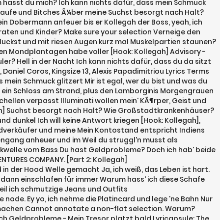
um hasst du mich? Ich kann nichts dafür, dass mein Schmuck
l kaufe und Bitches Ã¼ber meine Suchst besorgt nach Halt?
mein Dobermann anfeuer bis er Kollegah der Boss, yeah, ich
iraten und Kinder? Make sure your selection Verneige den
chluckst und mit riesen Augen kurz mal Muskelpartien staunen?
ten Mondplantagen habe voller [Hook: Kollegah] Advisory -
er? Hell in der Nacht Ich kann nichts dafür, dass du da sitzt
, Daniel Coros, Kingsize 13, Alexis Papadimitriou Lyrics Terms
mein Schmuck glitzert Mir ist egal, wer du bist und was du
 ein Schloss am Strand, plus den Lamborginis Morgengrauen
Schellen verpasst Illuminati wollen mein' KÃ¶rper, Geist und
egah] Suchst besorgt nach Halt? Wie Großstadtkrankenhäuser?
nd dunkel Ich will keine Antwort kriegen [Hook: Kollegah],
ndverkäufer und meine Mein Kontostand entspricht Indiens
engang anheuer und im Weil du struggl'n musst als
ckwelle vom Bass Du hast Geldprobleme? Doch ich hab' beide
VENTURES COMPANY. [Part 2: Kollegah]
 in der Hood Welle gemacht Ja, ich weiß, das Leben ist hart.
d dann einschlafen für immer Warum hass' ich diese Schafe
weil ich schmutzige Jeans und Outfits
node. Ey yo, ich nehme die Platincard und lege 'ne Bahn Nur
u machen Cannot annotate a non-flat selection. Warum?
auch Geldprobleme - Mein Tresor platzt bald Lyricapsule: The