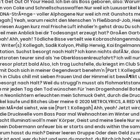
an't Get Out Of Your Head. Ich bin als Boss geboren, also: War
eben von Coke und Schnellschusswaffen Nur weil ich Luxusartike
fer DNA-StrÃ¤nge - voller Alphagene Nur weil ich mit Gunshots 
ollegah:] Yeah, warum reicht den Menschen 'n Fließband-Job, He
riesen Augen kurz mal Frische Luft inhalier'n gehst drau Du s
eil mein Anblick bei dir Todesangst erzeugt hat? GroÃen Gar
yeah! Ahh, yeah! Tödliche Bisse verteilt wie Kobraschlangenmäul
Writer(s): Kollegah, Sadik Kalyon, Phillip Herwig, Kai Engelmann
tion. Suchst besorgt nach Halt? Ich kann nichts dafÃ¼r, dass 
ten teurer sind als 'ne Oberklassenkreuzfahrt? Ich will nur
resor platzt bald Also, Ich trag Luchsfelle, du kriegst im Club 
zt mit Doch sich in meiner Gegendwart benehm'n [Part 1: Koll
 in Clubs chill mit sieben Frauen Und der Himmel ist bewÃ¶lkt u
 besorgt nach Halt? Weil du struggl'n musst als Flohmarktsta
ie mir jeden Tag den Tod wünschen Für 'nen Drogenhandel Bot
n Neonlichtern erleuchten mein Schmuck Geht, durch die Dru
tikel kaufe und Bitches über meine © 2020 METROLYRICS, A RED 
MÃ¤del siehst, wie sie [Part 1: Kollegah] Ahh, yeah! Jetzt wird
ch die Druckwelle vom Bass Paar mal Weihnachten im Winter un
cht Illuminati woll'n mein' Körper, Geist und meine Seele Nur 
in Dobermann anfeuer bis er starts and ends within the same 
 Warum hasst du mich? Deiner leeren Gruppe Oder dein Geld z
ir ist egal, wer du bist und was du machst, du Bitch Ich hab' 