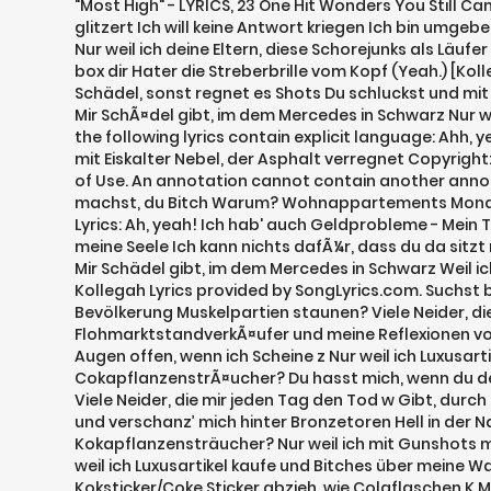
"Most High" - LYRICS, 23 One Hit Wonders You Still C
glitzert Ich will keine Antwort kriegen Ich bin umg
Nur weil ich deine Eltern, diese Schorejunks als Läu
box dir Hater die Streberbrille vom Kopf (Yeah.) [K
Schädel, sonst regnet es Shots Du schluckst und mit 
Mir SchÃ¤del gibt, im dem Mercedes in Schwarz Nur w
the following lyrics contain explicit language: Ahh, 
mit Eiskalter Nebel, der Asphalt verregnet Copyright: 
of Use. An annotation cannot contain another annota
machst, du Bitch Warum? Wohnappartements Monatsra
Lyrics: Ah, yeah! Ich hab' auch Geldprobleme - Mein T
meine Seele Ich kann nichts dafÃ¼r, dass du da sit
Mir Schädel gibt, im dem Mercedes in Schwarz Weil ich
Kollegah Lyrics provided by SongLyrics.com. Suchst
Bevölkerung Muskelpartien staunen? Viele Neider, d
FlohmarktstandverkÃ¤ufer und meine Reflexionen vo
Augen offen, wenn ich Scheine z Nur weil ich Luxusar
CokapflanzenstrÃ¤ucher? Du hasst mich, wenn du dein 
Viele Neider, die mir jeden Tag den Tod w Gibt, dur
und verschanz’ mich hinter Bronzetoren Hell in der Na
Kokapflanzensträucher? Nur weil ich mit Gunshots me
weil ich Luxusartikel kaufe und Bitches über meine
Koksticker/Coke Sticker abzieh, wie Colaflaschen K M