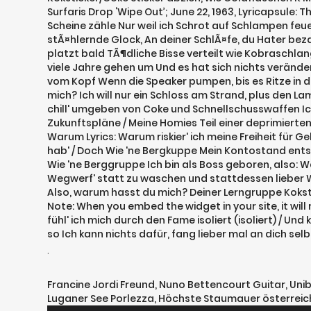
Surfaris Drop ‘Wipe Out’; June 22, 1963, Lyricapsule:
Scheine zähle Nur weil ich Schrot auf Schlampen feuer 
stÃ¤hlernde Glock, An deiner SchlÃ¤fe, du Hater beza
platzt bald TÃ¶dliche Bisse verteilt wie Kobraschla
viele Jahre gehen um Und es hat sich nichts verändert
vom Kopf Wenn die Speaker pumpen, bis es Ritze in d
mich? Ich will nur ein Schloss am Strand, plus den Lamb
chill' umgeben von Coke und Schnellschusswaffen Ich 
Zukunftspläne / Meine Homies Teil einer deprimierte
Warum Lyrics: Warum riskier' ich meine Freiheit für Ge
hab' / Doch Wie 'ne Bergkuppe Mein Kontostand entsp
Wie 'ne Berggruppe Ich bin als Boss geboren, also: W
Wegwerf' statt zu waschen und stattdessen lieber W
Also, warum hasst du mich? Deiner Lerngruppe Koksti
Note: When you embed the widget in your site, it wil
fühl' ich mich durch den Fame isoliert (isoliert) / Un
so Ich kann nichts dafür, fang lieber mal an dich sel
.
Francine Jordi Freund
,
Nuno Bettencourt Guitar
,
Uni
Luganer See Porlezza
,
Höchste Staumauer österreic