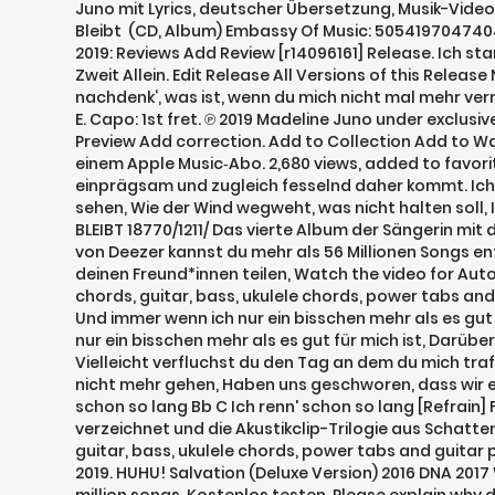
Juno mit Lyrics, deutscher Übersetzung, Musik-Video
Bleibt ‎ (CD, Album) Embassy Of Music: 5054197047404:
2019: Reviews Add Review [r14096161] Release. Ich sta
Zweit Allein. Edit Release All Versions of this Release
nachdenk‘, was ist, wenn du mich nicht mal mehr verm
E. Capo: 1st fret. ℗ 2019 Madeline Juno under exclusiv
Preview Add correction. Add to Collection Add to Wan
einem Apple Music‑Abo. 2,680 views, added to favorite
einprägsam und zugleich fesselnd daher kommt. Ich wei
sehen, Wie der Wind wegweht, was nicht halten soll,
BLEIBT 18770/1211/ Das vierte Album der Sängerin mit 
von Deezer kannst du mehr als 56 Millionen Songs en
deinen Freund*innen teilen, Watch the video for Auto
chords, guitar, bass, ukulele chords, power tabs and 
Und immer wenn ich nur ein bisschen mehr als es gut 
nur ein bisschen mehr als es gut für mich ist, Darübe
Vielleicht verfluchst du den Tag an dem du mich trafst
nicht mehr gehen, Haben uns geschworen, dass wir ein
schon so lang Bb C Ich renn' schon so lang [Refrain] 
verzeichnet und die Akustikclip-Trilogie aus Schatten
guitar, bass, ukulele chords, power tabs and guitar p
2019. HUHU! Salvation (Deluxe Version) 2016 DNA 2017 W