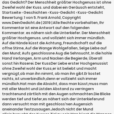
das Gedicht? Der Menschheit größter Hochgenuss ist ohne
Zweifel wohl der Kuss. und dabei ein Geräusch entsteht,
Startseite › Geschichten › Kuss-Gedicht › Kuss-Gedicht
Bewertung: 1 von 5. Frank Arnold, Copyright
www.DeinGedicht.de | 2019 | Alle Rechte vorbehalten, Ihr
Kommentar ist eine Antwort auf den folgenden
Kommentar. es nähern sich die Unterkiefer. Der Menschheit
größter Hochgenuss. und vollzieht sich immer mündlich.
Auf die Hände küsst die Achtung, Freundschaft auf die
offne Stirne, Auf die Wange Wohlgefallen, Selge Liebe auf
den Mund; Aufs geschlossne Aug die Sehnsucht, In die hohle
Hand Verlangen, Arm und Nacken die Begierde, Überall
sonst hin Raserei. Der KussDer Liebe erster Hochgenussist
ohne Zweifel wohl der Kuss,er ist beliebt und macht
vergnügt,ob man ihn nimmt, ob man ihn gibt.Er kostet
nichts, ist unverbindlich,denn er vollzieht sich immer
mündlich.Hat man die Absicht, dass man küsst,muss man
mit aller Macht und Listden Abstand zu verringern
trachtenund zärtlich mit den Augen schmachten.Die Blicke
werden tief und tiefer,es nähert sich der Unterkieferund
dann versucht man mit geschloss'nen Augensich
aneinander festzusaugen.Jedoch nicht der Mund