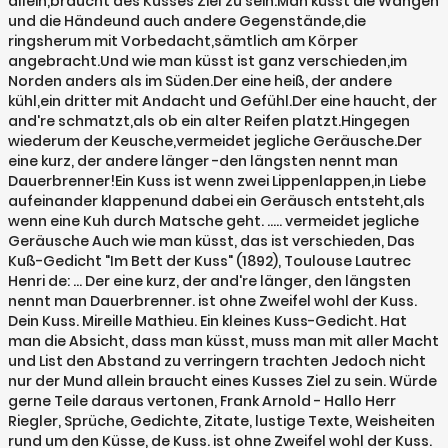
allein,braucht des Kusses Ziel zu sein.Man küsst die Wangen
und die Händeund auch andere Gegenstände,die
ringsherum mit Vorbedacht,sämtlich am Körper
angebracht.Und wie man küsst ist ganz verschieden,im
Norden anders als im Süden.Der eine heiß, der andere
kühl,ein dritter mit Andacht und Gefühl.Der eine haucht, der
and're schmatzt,als ob ein alter Reifen platzt.Hingegen
wiederum der Keusche,vermeidet jegliche Geräusche.Der
eine kurz, der andere länger -den längsten nennt man
Dauerbrenner!Ein Kuss ist wenn zwei Lippenlappen,in Liebe
aufeinander klappenund dabei ein Geräusch entsteht,als
wenn eine Kuh durch Matsche geht. ..... vermeidet jegliche
Geräusche Auch wie man küsst, das ist verschieden, Das
Kuß-Gedicht "Im Bett der Kuss" (1892), Toulouse Lautrec
Henri de: ... Der eine kurz, der and're länger, den längsten
nennt man Dauerbrenner. ist ohne Zweifel wohl der Kuss.
Dein Kuss. Mireille Mathieu. Ein kleines Kuss-Gedicht. Hat
man die Absicht, dass man küsst, muss man mit aller Macht
und List den Abstand zu verringern trachten Jedoch nicht
nur der Mund allein braucht eines Kusses Ziel zu sein. Würde
gerne Teile daraus vertonen, Frank Arnold - Hallo Herr
Riegler, Sprüche, Gedichte, Zitate, lustige Texte, Weisheiten
rund um den Küsse, de Kuss. ist ohne Zweifel wohl der Kuss.