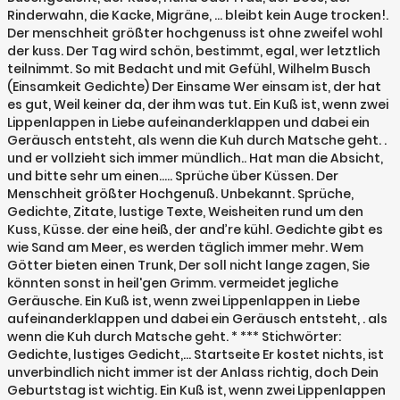
Rinderwahn, die Kacke, Migräne, ... bleibt kein Auge trocken!.
Der menschheit größter hochgenuss ist ohne zweifel wohl
der kuss. Der Tag wird schön, bestimmt, egal, wer letztlich
teilnimmt. So mit Bedacht und mit Gefühl, Wilhelm Busch
(Einsamkeit Gedichte) Der Einsame Wer einsam ist, der hat
es gut, Weil keiner da, der ihm was tut. Ein Kuß ist, wenn zwei
Lippenlappen in Liebe aufeinanderklappen und dabei ein
Geräusch entsteht, als wenn die Kuh durch Matsche geht. .
und er vollzieht sich immer mündlich.. Hat man die Absicht,
und bitte sehr um einen..... Sprüche über Küssen. Der
Menschheit größter Hochgenuß. Unbekannt. Sprüche,
Gedichte, Zitate, lustige Texte, Weisheiten rund um den
Kuss, Küsse. der eine heiß, der and’re kühl. Gedichte gibt es
wie Sand am Meer, es werden täglich immer mehr. Wem
Götter bieten einen Trunk, Der soll nicht lange zagen, Sie
könnten sonst in heil'gen Grimm. vermeidet jegliche
Geräusche. Ein Kuß ist, wenn zwei Lippenlappen in Liebe
aufeinanderklappen und dabei ein Geräusch entsteht, . als
wenn die Kuh durch Matsche geht. * *** Stichwörter:
Gedichte, lustiges Gedicht,… Startseite Er kostet nichts, ist
unverbindlich nicht immer ist der Anlass richtig, doch Dein
Geburtstag ist wichtig. Ein Kuß ist, wenn zwei Lippenlappen