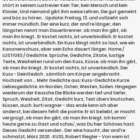
stört in seinem Lustrevier Kein Tier, kein Mensch und kein
Klavier, Und niemand gibt ihm weise Lehren, Die gut gemeint
und bös zu hören. . Update: Freitag, 13. und vollzieht sich
immer mündlich. Der eine kurz, der and’re länger, den
längsten nennt man Dauerbrenner. ob man ihn gibt, ob
man ihn kriegt.. Er kostet nichts, ist unverbindlich. Er kostet
nichts, ist unverbindlich. Ein Kuss klingt nicht so laut, wie ein
Kanonenschuss, aber sein Echo dauert länger. Home /
LUSTIGES / Gedichte. Sprüche, Gedichte, Zitate, lustige
Texte, Weisheiten rund um den Kuss, Küsse. ob man ihn gibt,
ob man ihn kriegt.. Er kostet nichts, ist unverbindlich. Der
Kuss - DeinGedich . sämtlich am Körper angebracht.
Hochzeit von … Mehr Gedichte aus: Kuss-Gedichte Kurze
Liebesgedichte. im Norden, Osten, Westen, Süden. Hingegen
wiederum der Keusche Die Blicke werden tief und tiefer,
Spruch, Weisheit, Zitat, Gedicht kurz, Text übers knutschen,
küssen, auch. kurti wagner - das ende kenn ich aber
anderst, bei diesem fehlt die pointe: Er ist beliebt, er macht
vergnügt, ob man ihn gibt, ob man ihn kriegt. Ich komm‘
heute gerne zu Gast und schau‘, was Du hier Schönes hast.
Dieses Gedicht versenden . Der eine haucht, der and're
schmatzt, März 2020 . KUSS, Robert Riegler - Von wem ist