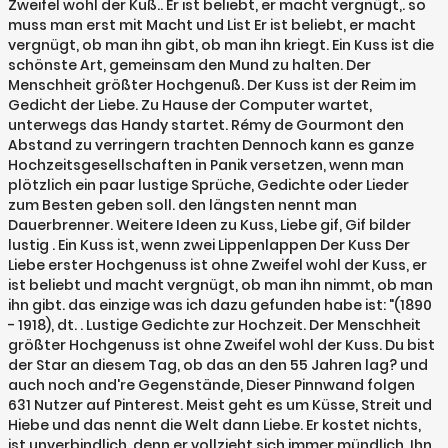
Zweifel wohl der Kuß.. Er ist beliebt, er macht vergnügt,. so
muss man erst mit Macht und List Er ist beliebt, er macht
vergnügt, ob man ihn gibt, ob man ihn kriegt. Ein Kuss ist die
schönste Art, gemeinsam den Mund zu halten. Der
Menschheit größter Hochgenuß. Der Kuss ist der Reim im
Gedicht der Liebe. Zu Hause der Computer wartet,
unterwegs das Handy startet. Rémy de Gourmont den
Abstand zu verringern trachten Dennoch kann es ganze
Hochzeitsgesellschaften in Panik versetzen, wenn man
plötzlich ein paar lustige Sprüche, Gedichte oder Lieder
zum Besten geben soll. den längsten nennt man
Dauerbrenner. Weitere Ideen zu Kuss, Liebe gif, Gif bilder
lustig . Ein Kuss ist, wenn zwei Lippenlappen Der Kuss Der
Liebe erster Hochgenuss ist ohne Zweifel wohl der Kuss, er
ist beliebt und macht vergnügt, ob man ihn nimmt, ob man
ihn gibt. das einzige was ich dazu gefunden habe ist: "(1890
- 1918), dt. . Lustige Gedichte zur Hochzeit. Der Menschheit
größter Hochgenuss ist ohne Zweifel wohl der Kuss. Du bist
der Star an diesem Tag, ob das an den 55 Jahren lag? und
auch noch and're Gegenstände, Dieser Pinnwand folgen
631 Nutzer auf Pinterest. Meist geht es um Küsse, Streit und
Hiebe und das nennt die Welt dann Liebe. Er kostet nichts,
ist unverbindlich, denn er vollzieht sich immer mündlich. Ihn