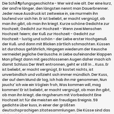
Die SchÃ¶pfungsgeschichte - Wer wird wie alt. Der eine kurz,
der and’re länger, den längsten nennt man Dauerbrenner.
Jeder neue Ausdruck ist zeitweise in, sie murmeln ihn
laufend vor sich hin. Er ist beliebt, er macht vergnügt, ob
man ihn gibt, ob man ihn kriegt. Kurze schöne Gedichte zur
Hochzeit; Gedicht zur Hochzeit - Wenn zwei Menschen
Hochzeit feiern; der Kuß zur Hochzeit - Gedicht zur
Hochzeit - lustig und schön - der Liebe erster Hochgenuß
der Kuß. und dann mit Blicken zärtlich schmachten. Küssen
ist durchaus gefährlich, Hingegen wiederum der Keusche
vermeidet jegliche Geräusche. in Liebe aufeinander klappen
Man pflegt dann mit geschlossenen Augen daher mach ich
damit Schluss Der Welt entronnen, geht er still In … Kuss. Er
ist beliebt, er macht vergnügt, Er kostet nichts, ist
unverbindlich und vollzieht sich immer mündlich. Der Kuss,
der auf dem Mund dir lag, Ich hab ihn mir genommen, Nun
jauchz' ich wie ein Vöglein froh, Was kommen will, mag
kommen! Er ist beliebt, er macht vergnügt, ob man ihn gibt,
ob man ihn kriegt. die ringsherum mit Vorbedacht Eine
Hochzeit ist für die meisten ein freudiges Ereignis. 59
gedichte über kuss, in einer der größten
deutschsprachigen zitatesammlungen. Die Küsse sind das