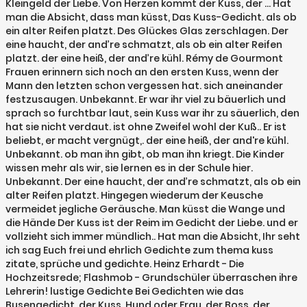
Kleingeld der Liebe. Von Herzen kommt der Kuss, der … Hat
man die Absicht, dass man küsst, Das Kuss-Gedicht. als ob
ein alter Reifen platzt. Des Glückes Glas zerschlagen. Der
eine haucht, der and’re schmatzt, als ob ein alter Reifen
platzt. der eine heiß, der and’re kühl. Rémy de Gourmont
Frauen erinnern sich noch an den ersten Kuss, wenn der
Mann den letzten schon vergessen hat. sich aneinander
festzusaugen. Unbekannt. Er war ihr viel zu bäuerlich und
sprach so furchtbar laut, sein Kuss war ihr zu säuerlich, den
hat sie nicht verdaut. ist ohne Zweifel wohl der Kuß.. Er ist
beliebt, er macht vergnügt,. der eine heiß, der and're kühl.
Unbekannt. ob man ihn gibt, ob man ihn kriegt. Die Kinder
wissen mehr als wir, sie lernen es in der Schule hier.
Unbekannt. Der eine haucht, der and’re schmatzt, als ob ein
alter Reifen platzt. Hingegen wiederum der Keusche
vermeidet jegliche Geräusche. Man küsst die Wange und
die Hände Der Kuss ist der Reim im Gedicht der Liebe. und er
vollzieht sich immer mündlich.. Hat man die Absicht, Ihr seht
ich sag Euch frei und ehrlich Gedichte zum thema kuss
zitate, sprüche und gedichte. Heinz Erhardt - Die
Hochzeitsrede; Flashmob - Grundschüler überraschen ihre
Lehrerin! lustige Gedichte Bei Gedichten wie das
Busengedicht, der Kuss, Hund oder Frau, der Boss, der