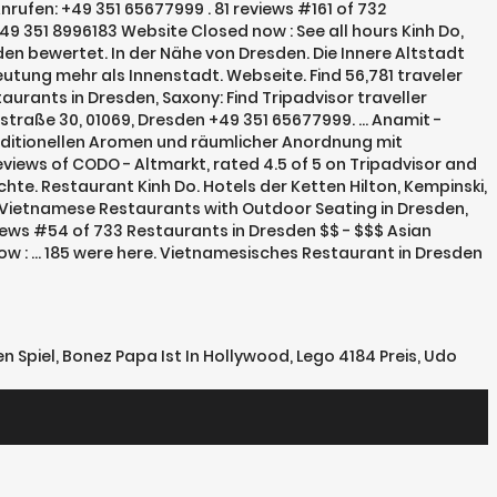
nrufen: +49 351 65677999 . 81 reviews #161 of 732
9 351 8996183 Website Closed now : See all hours Kinh Do,
en bewertet. In der Nähe von Dresden. Die Innere Altstadt
eutung mehr als Innenstadt. Webseite. Find 56,781 traveler
rants in Dresden, Saxony: Find Tripadvisor traveller
straße 30, 01069, Dresden +49 351 65677999. ... Anamit -
traditionellen Aromen und räumlicher Anordnung mit
views of CODO - Altmarkt, rated 4.5 of 5 on Tripadvisor and
hte. Restaurant Kinh Do. Hotels der Ketten Hilton, Kempinski,
st Vietnamese Restaurants with Outdoor Seating in Dresden,
iews #54 of 733 Restaurants in Dresden $$ - $$$ Asian
w : … 185 were here. Vietnamesisches Restaurant in Dresden
en Spiel
,
Bonez Papa Ist In Hollywood
,
Lego 4184 Preis
,
Udo