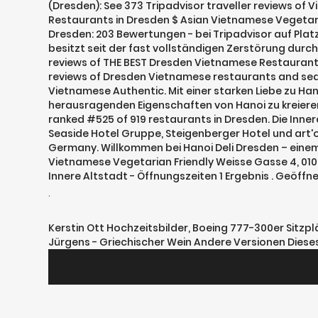
(Dresden): See 373 Tripadvisor traveller reviews of 
Restaurants in Dresden $ Asian Vietnamese Vegetari
Dresden: 203 Bewertungen - bei Tripadvisor auf Plat
besitzt seit der fast vollständigen Zerstörung durch
reviews of THE BEST Dresden Vietnamese Restaurants
reviews of Dresden Vietnamese restaurants and search
Vietnamese Authentic. Mit einer starken Liebe zu Ha
herausragenden Eigenschaften von Hanoi zu kreieren.
ranked #525 of 919 restaurants in Dresden. Die Inner
Seaside Hotel Gruppe, Steigenberger Hotel und art'o
Germany. Willkommen bei Hanoi Deli Dresden – einem
Vietnamese Vegetarian Friendly Weisse Gasse 4, 01
Innere Altstadt - Öffnungszeiten 1 Ergebnis . Geöffne
.
Kerstin Ott Hochzeitsbilder
,
Boeing 777-300er Sitzpl
Jürgens - Griechischer Wein Andere Versionen Dieses