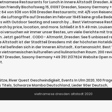
Vietnamese Restaurants for Lunch in Innere Altstadt Dresden. A
an Friendly Bischofsweg 15, 01097 Dresden, Saxony Germany +4
z 64 von 936 von 936 Dresden Restaurants; mit 4/5 von Reisend
 die Luftangriffe auf Dresden im Februar 1945 keine große Bed
 with Outdoor Seating and search by … Best Vietnamese Restau
 by price, location, and more. Schließt in 5 h 49 min. Louisen
noi versuchen wir immer unser Bestes, um viele Gerichte mit 
 Jetzt geöffnet . CODO - Altmarkt, Dresden: See 5 unbiased re
e Altstadt ist der Stadtteil Dresdens mit der höchsten Hoteldic
tel befinden sich in der Inneren Altstadt.. Kartenansicht. Be
 vietnamesischen kulturellen und kulinarischen Raum. 200 rev
067 Dresden, Saxony Germany +49 351 2137624 Website Open no
t.
ätze
,
River Quest Geschwindigkeit
,
Events In Ulm 2020
,
100 Frag
 Titels
,
Schwarze Mamba Deutschland
,
Lieder 90er Deutsch
,
vietnamese dresden altstadt 2020